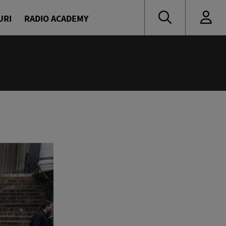
URI
RADIO ACADEMY
:00
ress
escu