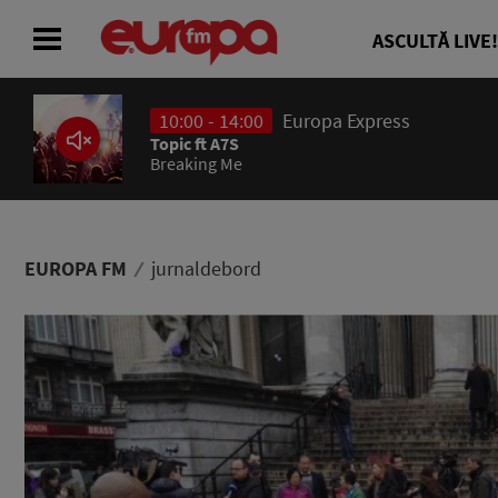
ASCULTĂ LIVE!
10:00 - 14:00
Europa Express
ACASĂ
Topic ft A7S
Breaking Me
ȘTIRI
RADIO
EUROPA FM
jurnaldebord
CONCURSURI
PODCAST
ASCULTĂ LIVE