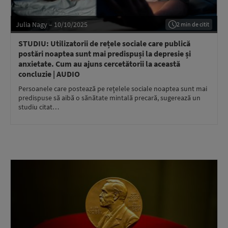
Julia Nagy – 10/10/2025
2 min de citit
STUDIU: Utilizatorii de rețele sociale care publică
postări noaptea sunt mai predispuși la depresie și
anxietate. Cum au ajuns cercetătorii la această
concluzie | AUDIO
Persoanele care postează pe reţelele sociale noaptea sunt mai
predispuse să aibă o sănătate mintală precară, sugerează un
studiu citat…