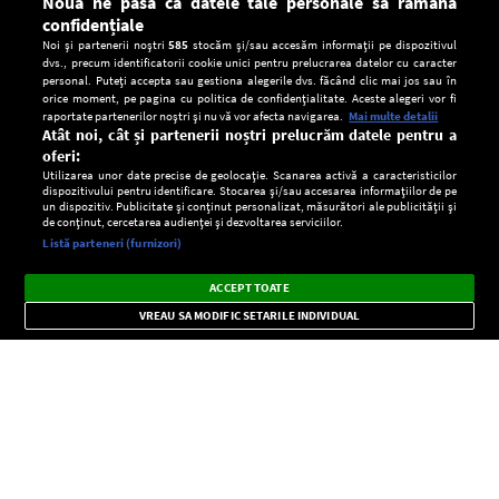
Nouă ne pasă ca datele tale personale să rămână
confidențiale
Noi și partenerii noștri
585
stocăm și/sau accesăm informații pe dispozitivul
dvs., precum identificatorii cookie unici pentru prelucrarea datelor cu caracter
personal. Puteți accepta sau gestiona alegerile dvs. făcând clic mai jos sau în
orice moment, pe pagina cu politica de confidențialitate. Aceste alegeri vor fi
raportate partenerilor noștri și nu vă vor afecta navigarea.
Mai multe detalii
Atât noi, cât și partenerii noștri prelucrăm datele pentru a
oferi:
Utilizarea unor date precise de geolocație. Scanarea activă a caracteristicilor
dispozitivului pentru identificare. Stocarea și/sau accesarea informațiilor de pe
un dispozitiv. Publicitate și conținut personalizat, măsurători ale publicității și
de conținut, cercetarea audienței și dezvoltarea serviciilor.
Setări:
Listă parteneri (furnizori)
Ascultă Europa FM în aplicație
Dark
×
Instalează
Radio live, podcasturi, știri și alerte
ACCEPT TOATE
Mode
importante.
VREAU SA MODIFIC SETARILE INDIVIDUAL
CONFIDENŢIALITATE
Copyright © Europa FM. Toate drepturile rezervate. 2026