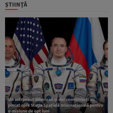
ȘTIINŢĂ
14/07/2026 • Claudia Cociug
Un astronaut american și doi cosmonauți au
plecat spre Stația Spațială Internațională pentru
o misiune de opt luni