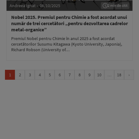
Andreea Ignat – 08/10/2025
2 min de citit
Nobel 2025. Premiul pentru Chimie a fost acordat unui
număr de trei cercetători „pentru dezvoltarea cadrelor
metal-organice”
Premiul Nobel pentru Chimie în anul 2025 a fost acordat
cercetătorilor Susumu Kitagawa (Kyoto University, Japonia),
Richard Robson (University of…
1
2
3
4
5
6
7
8
9
10
…
18
›