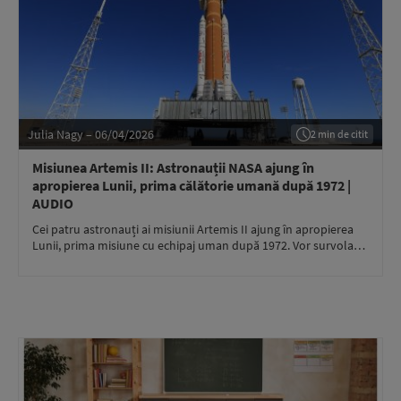
Julia Nagy – 06/04/2026
2 min de citit
Misiunea Artemis II: Astronauții NASA ajung în
apropierea Lunii, prima călătorie umană după 1972 |
AUDIO
Cei patru astronauți ai misiunii Artemis II ajung în apropierea
Lunii, prima misiune cu echipaj uman după 1972. Vor survola…