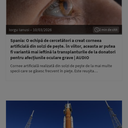
Iorgu Ianusi – 10/03/2026
2 min de citit
Spania: O echipă de cercetători a creat corneea
artificială din solzi de pește. În viitor, aceasta ar putea
fi variantă mai ieftină la transplanturile de la donatori
pentru afecțiunile oculare grave | AUDIO
Cornee artificială realizată din solzi de peşte de la mai multe
specii care se găsesc frecvent în pieţe. Este reușita…