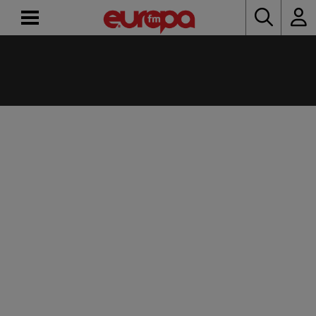
ACASĂ
ȘTIRI
RADIO
CONCURSURI
PODCAST
ASCULTĂ
LIVE