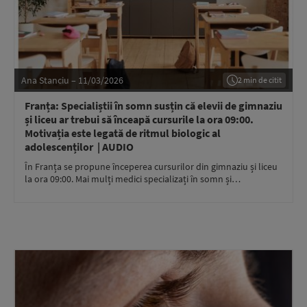
Ana Stanciu – 11/03/2026
2 min de citit
Franța: Specialiștii în somn susțin că elevii de gimnaziu
și liceu ar trebui să înceapă cursurile la ora 09:00.
Motivația este legată de ritmul biologic al
adolescenților | AUDIO
În Franța se propune începerea cursurilor din gimnaziu și liceu
la ora 09:00. Mai mulți medici specializați în somn și…