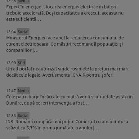
13:36
Mediu
Expert în energie: stocarea energiei electrice în baterii
trebuie accelerată. Deși capacitatea a crescut, aceasta nu
este suficientă…
13:04
Social
Ministerul Energiei face apel la reducerea consumului de
curent electric seara. Ce măsuri recomandă populației și
companiilor |…
13:00
Știri
Un alt portal neautorizat vinde roviniete la prețuri mai mari
decât cele legale. Avertismentul CNAIR pentru șoferi
12:47
Mediu
Cele patru barje încărcate cu piatră vor fi scufundate astăzi în
Dunăre, după ce ieri intervenția a fost…
12:33
Social
INS: Românii cumpără mai puțin. Comerțul cu amănuntul a
scăzut cu 5,7% în prima jumătate a anului |…