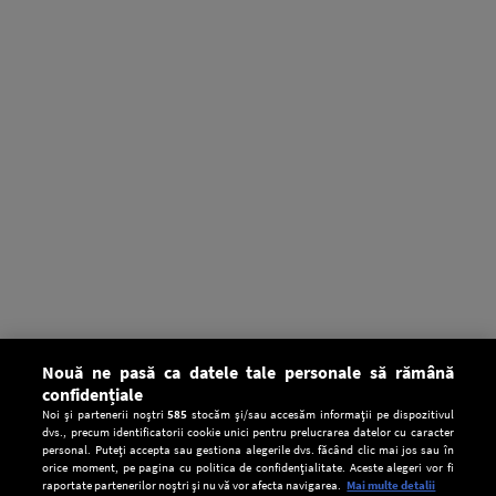
Nouă ne pasă ca datele tale personale să rămână
confidențiale
Noi și partenerii noștri
585
stocăm și/sau accesăm informații pe dispozitivul
dvs., precum identificatorii cookie unici pentru prelucrarea datelor cu caracter
personal. Puteți accepta sau gestiona alegerile dvs. făcând clic mai jos sau în
orice moment, pe pagina cu politica de confidențialitate. Aceste alegeri vor fi
raportate partenerilor noștri și nu vă vor afecta navigarea.
Mai multe detalii