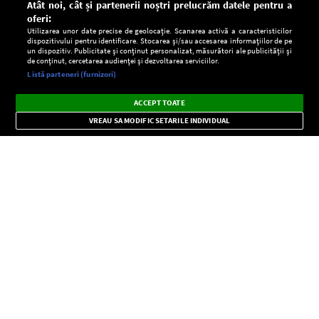
Atât noi, cât și partenerii noștri prelucrăm datele pentru a
oferi:
Utilizarea unor date precise de geolocație. Scanarea activă a caracteristicilor
dispozitivului pentru identificare. Stocarea și/sau accesarea informațiilor de pe
un dispozitiv. Publicitate și conținut personalizat, măsurători ale publicității și
de conținut, cercetarea audienței și dezvoltarea serviciilor.
Setări:
Listă parteneri (furnizori)
Ascultă Europa FM în aplicație
Dark
×
Instalează
Radio live, podcasturi, știri și alerte
ACCEPT TOATE
Mode
importante.
VREAU SA MODIFIC SETARILE INDIVIDUAL
CONFIDENŢIALITATE
Copyright © Europa FM. Toate drepturile rezervate. 2026
SOCIAL