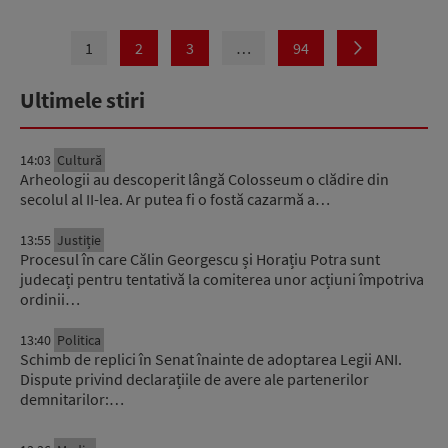
1
2
3
…
94
Ultimele stiri
14:03
Cultură
Arheologii au descoperit lângă Colosseum o clădire din
secolul al II-lea. Ar putea fi o fostă cazarmă a…
13:55
Justiție
Procesul în care Călin Georgescu și Horațiu Potra sunt
judecați pentru tentativă la comiterea unor acțiuni împotriva
ordinii…
13:40
Politica
Schimb de replici în Senat înainte de adoptarea Legii ANI.
Dispute privind declarațiile de avere ale partenerilor
demnitarilor:…