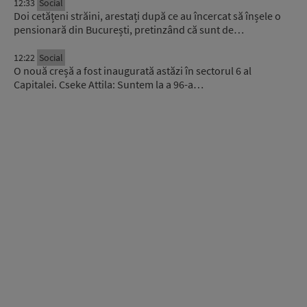
12:33
Social
Doi cetățeni străini, arestați după ce au încercat să înșele o
pensionară din București, pretinzând că sunt de…
12:22
Social
O nouă creșă a fost inaugurată astăzi în sectorul 6 al
Capitalei. Cseke Attila: Suntem la a 96-a…