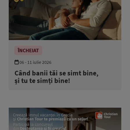
ÎNCHEIAT
06 - 11 iulie 2026
Când banii tăi se simt bine,
și tu te simți bine!