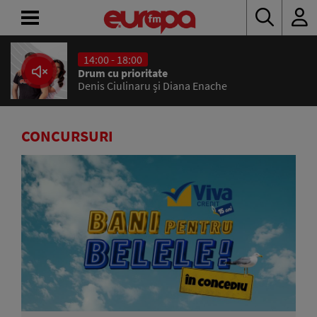
14:00 - 18:00
ACASĂ
Drum cu prioritate
Denis Ciulinaru și Diana Enache
ȘTIRI
RADIO
CONCURSURI
CONCURSURI
PODCAST
ASCULTĂ
LIVE