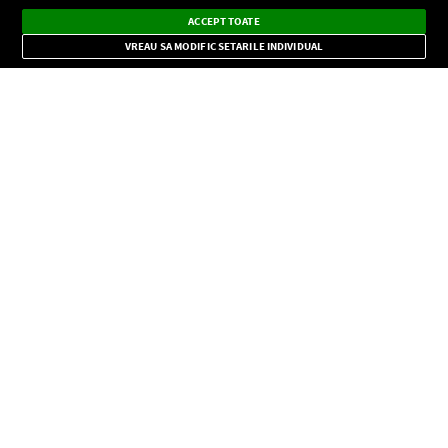
Ascultă Europa FM în aplicație
Dark
×
Instalează
Radio live, podcasturi, știri și alerte
ACCEPT TOATE
Mode
importante.
VREAU SA MODIFIC SETARILE INDIVIDUAL
CONFIDENŢIALITATE
Copyright © Europa FM. Toate drepturile rezervate. 2026
SOCIAL