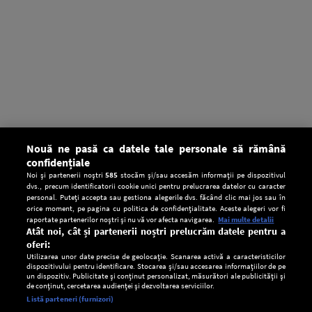
Nouă ne pasă ca datele tale personale să rămână
confidențiale
Noi și partenerii noștri
585
stocăm și/sau accesăm informații pe dispozitivul
dvs., precum identificatorii cookie unici pentru prelucrarea datelor cu caracter
personal. Puteți accepta sau gestiona alegerile dvs. făcând clic mai jos sau în
orice moment, pe pagina cu politica de confidențialitate. Aceste alegeri vor fi
raportate partenerilor noștri și nu vă vor afecta navigarea.
Mai multe detalii
Atât noi, cât și partenerii noștri prelucrăm datele pentru a
oferi:
Utilizarea unor date precise de geolocație. Scanarea activă a caracteristicilor
dispozitivului pentru identificare. Stocarea și/sau accesarea informațiilor de pe
un dispozitiv. Publicitate și conținut personalizat, măsurători ale publicității și
de conținut, cercetarea audienței și dezvoltarea serviciilor.
Setări:
Listă parteneri (furnizori)