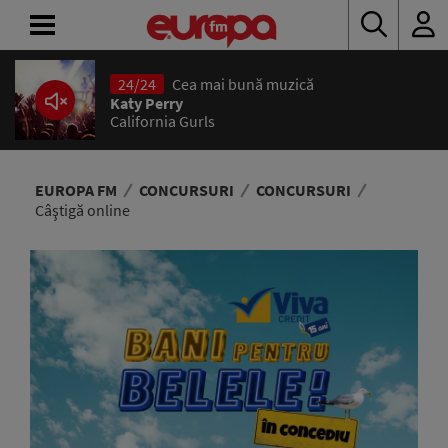
24/24
Cea mai bună muzică
ACASĂ
Katy Perry
California Gurls
ȘTIRI
RADIO
EUROPA FM
CONCURSURI
CONCURSURI
Câştigă online
CONCURSURI
PODCAST
ASCULTĂ
LIVE