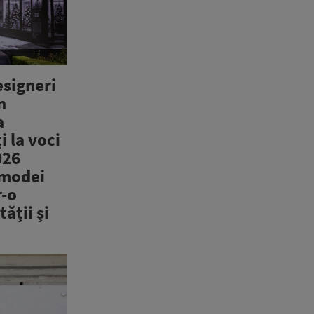
signeri
n
a
i la voci
026
 modei
r-o
tății și