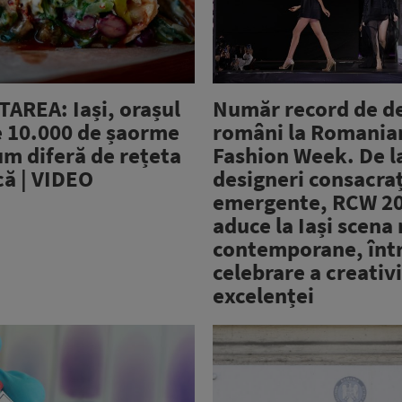
AREA: Iași, orașul
Număr record de de
e 10.000 de șaorme
români la Romania
um diferă de rețeta
Fashion Week. De l
că | VIDEO
designeri consacraț
emergente, RCW 2
aduce la Iași scena
contemporane, înt
celebrare a creativi
excelenței