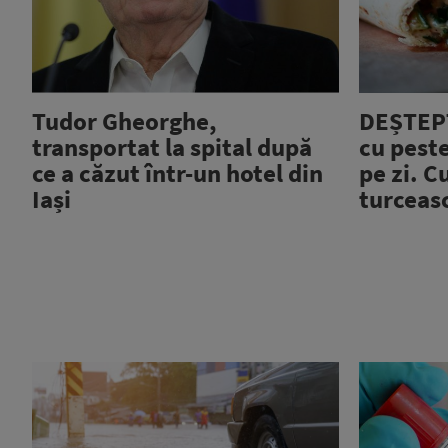
Tudor Gheorghe,
DEȘTEPT
transportat la spital după
cu pest
ce a căzut într-un hotel din
pe zi. C
Iași
turceas