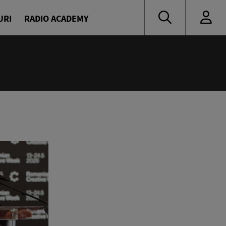
URI
RADIO ACADEMY
:55
muzică de ieri și de azi