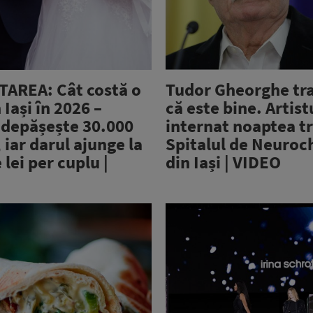
AREA: Cât costă o
Tudor Gheorghe tr
 Iași în 2026 –
că este bine. Artist
 depășește 30.000
internat noaptea tr
 iar darul ajunge la
Spitalul de Neuroc
 lei per cuplu |
din Iași | VIDEO