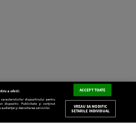
ACCEPT TOATE
tru a oferi:
aracteristicilor dispozitivului pentru
n dispozitiv. Publicitate și conținut
VREAU SA MODIFIC
 audienței și dezvoltarea serviciilor.
SETARILE INDIVIDUAL
CONFIDENŢIALITATE