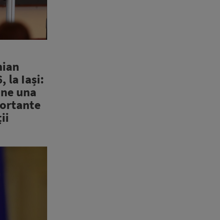
nian
 la Iași:
ine una
portante
ii