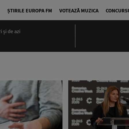
ȘTIRILE EUROPA FM
VOTEAZĂ MUZICA
CONCURS
 și de azi
00:00 - 23
Ce mai bună 
EuropaFM