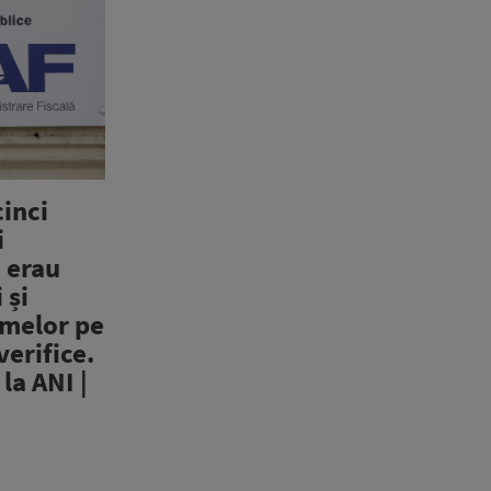
inci
i
e erau
 și
rmelor pe
verifice.
 la ANI |