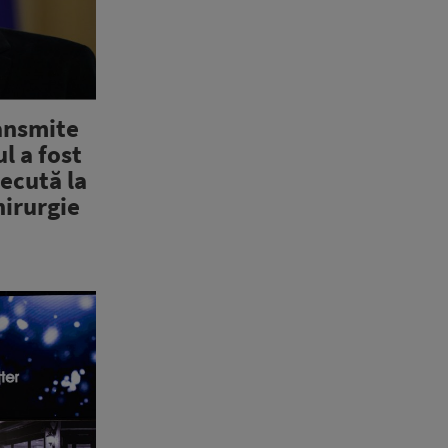
ansmite
ul a fost
ecută la
hirurgie