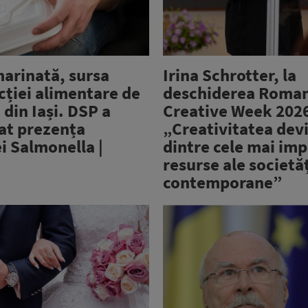
marinată, sursa
Irina Schrotter, la
cției alimentare de
deschiderea Roma
 din Iași. DSP a
Creative Week 2026,
at prezența
„Creativitatea dev
i Salmonella |
dintre cele mai im
resurse ale societăț
contemporane”