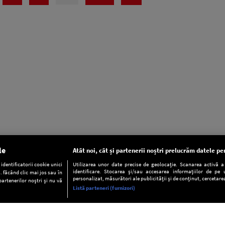
le
Atât noi, cât și partenerii noștri prelucrăm datele pen
dentificatorii cookie unici
Utilizarea unor date precise de geolocație. Scanarea activă a c
identificare. Stocarea și/sau accesarea informațiilor de pe u
. făcând clic mai jos sau în
personalizat, măsurători ale publicității și de conținut, cercetarea
partenerilor noștri și nu vă
Listă parteneri (furnizori)