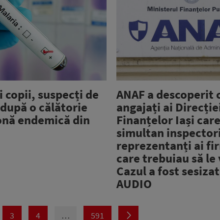
ei copii, suspecți de
ANAF a descoperit c
după o călătorie
angajați ai Direcție
zonă endemică din
Finanțelor Iași car
simultan inspectori
reprezentanți ai fi
care trebuiau să le 
Cazul a fost sesizat
AUDIO
3
4
…
591