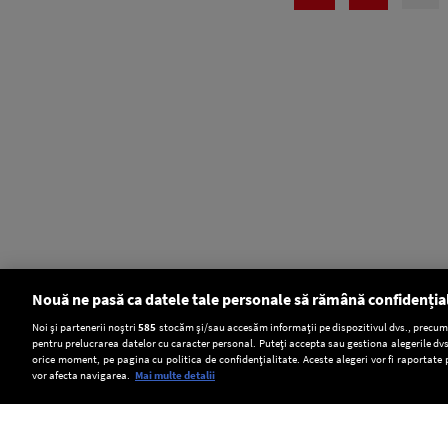
Nouă ne pasă ca datele tale personale să rămână confidenția
Setări:
Noi și partenerii noștri
585
stocăm și/sau accesăm informații pe dispozitivul dvs., precum i
pentru prelucrarea datelor cu caracter personal. Puteți accepta sau gestiona alegerile dvs
Dark Mode
orice moment, pe pagina cu politica de confidențialitate. Aceste alegeri vor fi raportate 
vor afecta navigarea.
Mai multe detalii