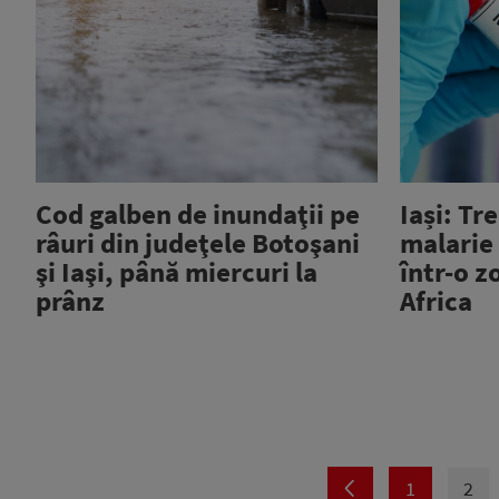
Cod galben de inundaţii pe
Iași: Tr
râuri din judeţele Botoşani
malarie 
şi Iaşi, până miercuri la
într-o 
prânz
Africa
1
2