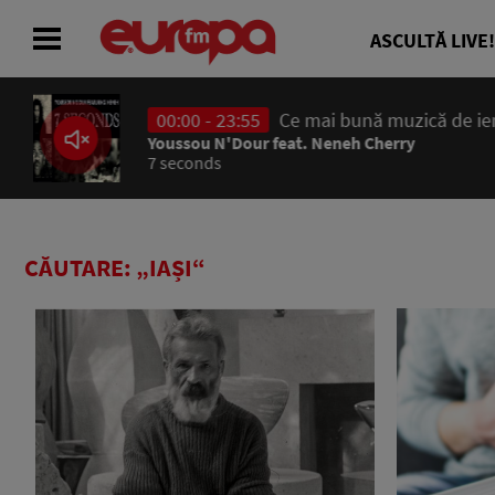
ASCULTĂ LIVE!
00:00 - 23:55
Ce mai bună muzică de ieri
ACASĂ
Youssou N'Dour feat. Neneh Cherry
7 seconds
ȘTIRI
RADIO
CĂUTARE: „IAȘI“
CONCURSURI
PODCAST
ASCULTĂ LIVE