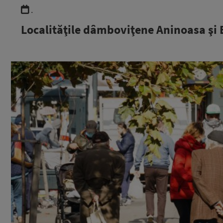
.
Localităţile dâmboviţene Aninoasa şi Br