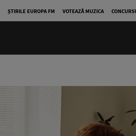
ȘTIRILE EUROPA FM
VOTEAZĂ MUZICA
CONCURS
14:00 - 18
Drum cu pri
Denis Ciuli