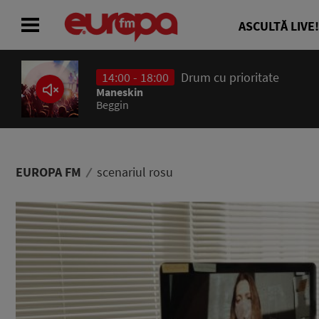
ASCULTĂ LIVE!
14:00 - 18:00
Drum cu prioritate
ACASĂ
Maneskin
Beggin
ȘTIRI
RADIO
EUROPA FM
scenariul rosu
CONCURSURI
PODCAST
ASCULTĂ LIVE