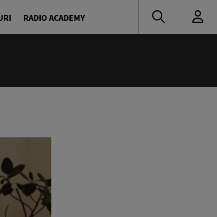
URI
RADIO ACADEMY
:00
oritate
naru și Diana Enache