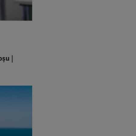
oșu |