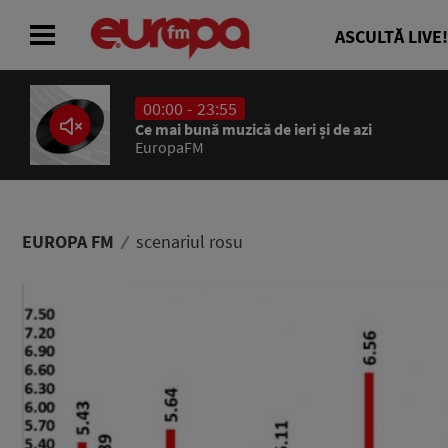
ASCULTĂ LIVE!
00:00 - 23:55
ACASĂ
Ce mai bună muzică de ieri și de azi
EuropaFM
ȘTIRI
RADIO
EUROPA FM
scenariul rosu
CONCURSURI
PODCAST
ASCULTĂ LIVE