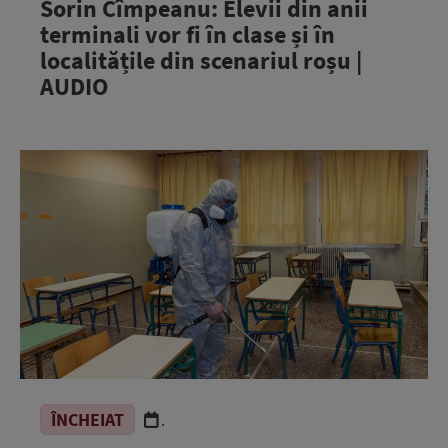
Sorin Cîmpeanu: Elevii din anii
terminali vor fi în clase și în
localitățile din scenariul roșu |
AUDIO
ÎNCHEIAT
.