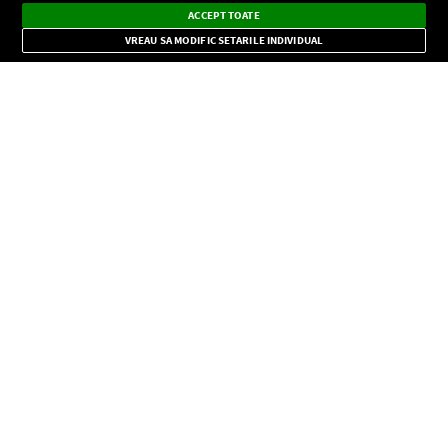
Dark
×
Instalează
Radio live, podcasturi, știri și alerte
ACCEPT TOATE
Mode
importante.
VREAU SA MODIFIC SETARILE INDIVIDUAL
CONFIDENŢIALITATE
Copyright © Europa FM. Toate drepturile rezervate. 2026
SOCIAL
INFORMAŢII