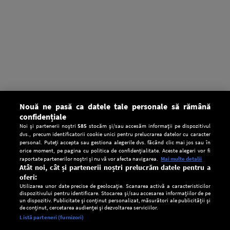
Nouă ne pasă ca datele tale personale să rămână
confidențiale
Noi și partenerii noștri
585
stocăm și/sau accesăm informații pe dispozitivul
dvs., precum identificatorii cookie unici pentru prelucrarea datelor cu caracter
personal. Puteți accepta sau gestiona alegerile dvs. făcând clic mai jos sau în
orice moment, pe pagina cu politica de confidențialitate. Aceste alegeri vor fi
raportate partenerilor noștri și nu vă vor afecta navigarea.
Mai multe detalii
Atât noi, cât și partenerii noștri prelucrăm datele pentru a
oferi:
Utilizarea unor date precise de geolocație. Scanarea activă a caracteristicilor
dispozitivului pentru identificare. Stocarea și/sau accesarea informațiilor de pe
un dispozitiv. Publicitate și conținut personalizat, măsurători ale publicității și
de conținut, cercetarea audienței și dezvoltarea serviciilor.
Setări:
Listă parteneri (furnizori)
Ascultă Europa FM în aplicație