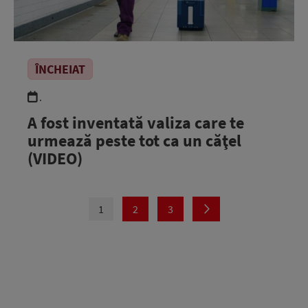
ÎNCHEIAT
.
A fost inventată valiza care te
urmează peste tot ca un căţel
(VIDEO)
1
2
3