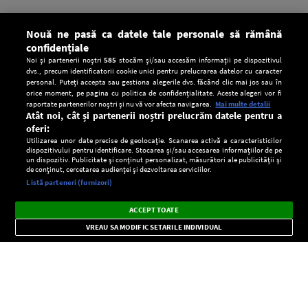
Nouă ne pasă ca datele tale personale să rămână
confidențiale
Noi și partenerii noștri
585
stocăm și/sau accesăm informații pe dispozitivul
dvs., precum identificatorii cookie unici pentru prelucrarea datelor cu caracter
personal. Puteți accepta sau gestiona alegerile dvs. făcând clic mai jos sau în
orice moment, pe pagina cu politica de confidențialitate. Aceste alegeri vor fi
raportate partenerilor noștri și nu vă vor afecta navigarea.
Mai multe detalii
Atât noi, cât și partenerii noștri prelucrăm datele pentru a
oferi:
Utilizarea unor date precise de geolocație. Scanarea activă a caracteristicilor
dispozitivului pentru identificare. Stocarea și/sau accesarea informațiilor de pe
un dispozitiv. Publicitate și conținut personalizat, măsurători ale publicității și
de conținut, cercetarea audienței și dezvoltarea serviciilor.
Setări:
Listă parteneri (furnizori)
Ascultă Europa FM în aplicație
Dark
×
Instalează
Radio live, podcasturi, știri și alerte
ACCEPT TOATE
Mode
importante.
VREAU SA MODIFIC SETARILE INDIVIDUAL
CONFIDENŢIALITATE