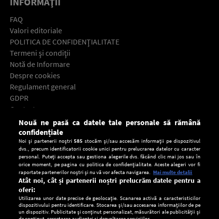
INFORMAŢII
FAQ
Valori editoriale
POLITICA DE CONFIDENŢIALITATE
Termeni şi condiţii
Notă de Informare
Despre cookies
Regulament general
GDPR
Contact
Nouă ne pasă ca datele tale personale să rămână
Descarcă gratuit aplicaţia Europa FM pentru smartphone:
confidențiale
Noi și partenerii noștri
585
stocăm și/sau accesăm informații pe dispozitivul
dvs., precum identificatorii cookie unici pentru prelucrarea datelor cu caracter
personal. Puteți accepta sau gestiona alegerile dvs. făcând clic mai jos sau în
orice moment, pe pagina cu politica de confidențialitate. Aceste alegeri vor fi
raportate partenerilor noștri și nu vă vor afecta navigarea.
Mai multe detalii
Atât noi, cât și partenerii noștri prelucrăm datele pentru a
oferi:
Utilizarea unor date precise de geolocație. Scanarea activă a caracteristicilor
dispozitivului pentru identificare. Stocarea și/sau accesarea informațiilor de pe
un dispozitiv. Publicitate și conținut personalizat, măsurători ale publicității și
de conținut, cercetarea audienței și dezvoltarea serviciilor.