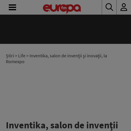
ACASĂ
ȘTIRI
RADIO
Știri
>
Life
> Inventika, salon de invenţii şi inovaţii, la
Romexpo
CONCURSURI
PODCAST
ASCULTĂ
LIVE
Inventika, salon de invenţii