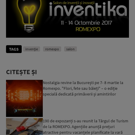
TAGS
invenţie
romexpo
salon
CITEȘTE ȘI
Nostalgia revine la București pe 7- 8 martie la
Romexpo. "Flori, fete sau băieți" – o ediție
specială dedicată primăverii și amintirilor
copilăriei...
190 de expozanți s-au reunit la Târgul de Turism
de la ROMEXPO. Agențiile anunță prețuri
atractive pentru vacanțele planificate la vară