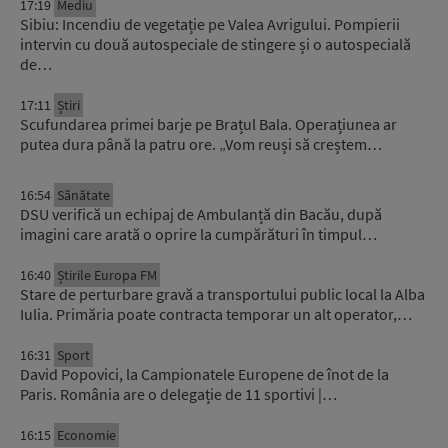
17:19
Mediu
Sibiu: Incendiu de vegetație pe Valea Avrigului. Pompierii
intervin cu două autospeciale de stingere și o autospecială
de…
17:11
Știri
Scufundarea primei barje pe Brațul Bala. Operațiunea ar
putea dura până la patru ore. „Vom reuși să creștem…
16:54
Sănătate
DSU verifică un echipaj de Ambulanță din Bacău, după
imagini care arată o oprire la cumpărături în timpul…
16:40
Știrile Europa FM
Stare de perturbare gravă a transportului public local la Alba
Iulia. Primăria poate contracta temporar un alt operator,…
16:31
Sport
David Popovici, la Campionatele Europene de înot de la
Paris. România are o delegație de 11 sportivi |…
16:15
Economie