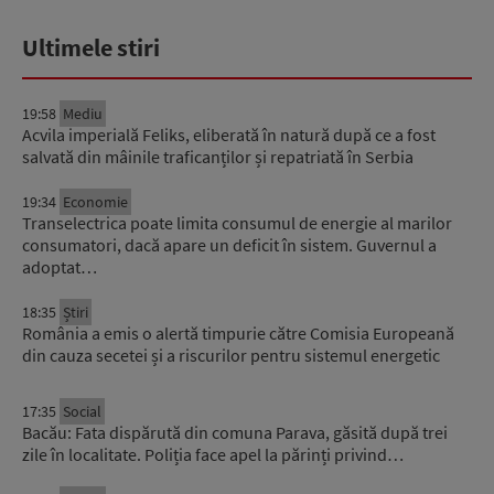
Ultimele stiri
19:58
Mediu
Acvila imperială Feliks, eliberată în natură după ce a fost
salvată din mâinile traficanților și repatriată în Serbia
19:34
Economie
Transelectrica poate limita consumul de energie al marilor
consumatori, dacă apare un deficit în sistem. Guvernul a
adoptat…
18:35
Știri
România a emis o alertă timpurie către Comisia Europeană
din cauza secetei și a riscurilor pentru sistemul energetic
17:35
Social
Bacău: Fata dispărută din comuna Parava, găsită după trei
zile în localitate. Poliția face apel la părinți privind…