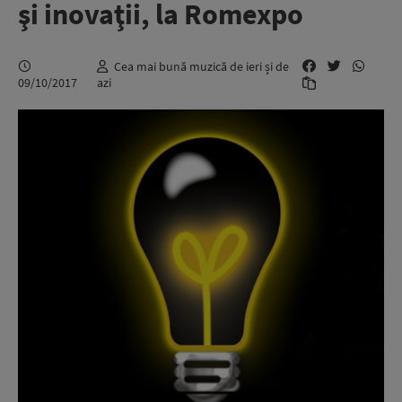
şi inovaţii, la Romexpo
Cea mai bună muzică de ieri și de
09/10/2017
azi