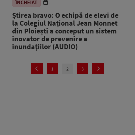
ÎNCHEIAT
.
Știrea bravo: O echipă de elevi de
la Colegiul Național Jean Monnet
din Ploiești a conceput un sistem
inovator de prevenire a
inundațiilor (AUDIO)
1
2
3