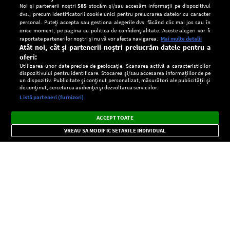
Noi și partenerii noștri
585
stocăm și/sau accesăm informații pe dispozitivul
dvs., precum identificatorii cookie unici pentru prelucrarea datelor cu caracter
personal. Puteți accepta sau gestiona alegerile dvs. făcând clic mai jos sau în
orice moment, pe pagina cu politica de confidențialitate. Aceste alegeri vor fi
raportate partenerilor noștri și nu vă vor afecta navigarea.
Mai multe detalii
Atât noi, cât și partenerii noștri prelucrăm datele pentru a
oferi:
Utilizarea unor date precise de geolocație. Scanarea activă a caracteristicilor
dispozitivului pentru identificare. Stocarea și/sau accesarea informațiilor de pe
un dispozitiv. Publicitate și conținut personalizat, măsurători ale publicității și
de conținut, cercetarea audienței și dezvoltarea serviciilor.
Setări:
Listă parteneri (furnizori)
Ascultă Europa FM în aplicație
Dark
×
Instalează
Radio live, podcasturi, știri și alerte
ACCEPT TOATE
Mode
importante.
VREAU SA MODIFIC SETARILE INDIVIDUAL
CONFIDENŢIALITATE
Copyright © Europa FM. Toate drepturile rezervate. 2026