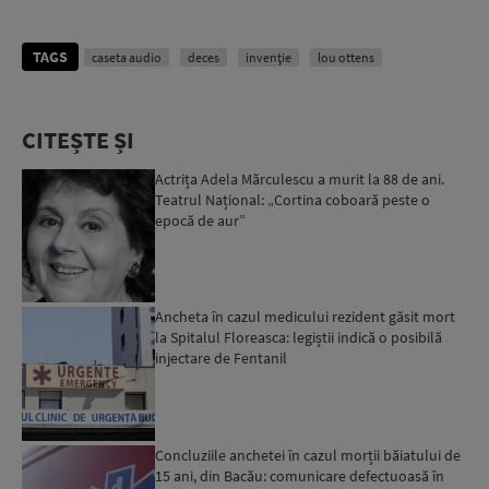
TAGS
caseta audio
deces
invenţie
lou ottens
CITEȘTE ȘI
Actrița Adela Mărculescu a murit la 88 de ani.
Teatrul Național: „Cortina coboară peste o
epocă de aur”
Ancheta în cazul medicului rezident găsit mort
la Spitalul Floreasca: legiștii indică o posibilă
injectare de Fentanil
Concluziile anchetei în cazul morții băiatului de
15 ani, din Bacău: comunicare defectuoasă în