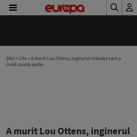
ACASĂ
ȘTIRI
RADIO
Știri
>
Life
> A murit Lou Ottens, inginerul olandez care a
creat caseta audio
CONCURSURI
PODCAST
ASCULTĂ
LIVE
A murit Lou Ottens, inginerul