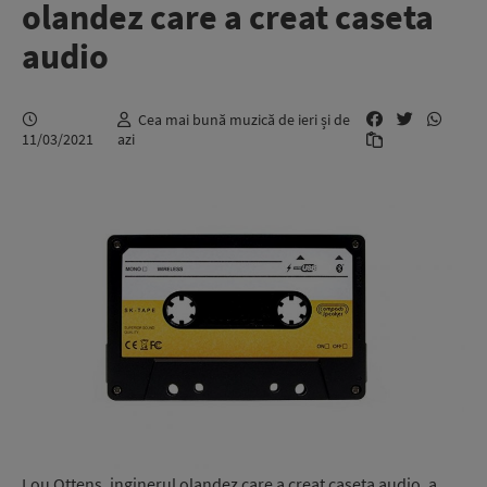
olandez care a creat caseta
audio
Cea mai bună muzică de ieri și de
11/03/2021
azi
Lou Ottens, inginerul olandez care a creat caseta audio, a