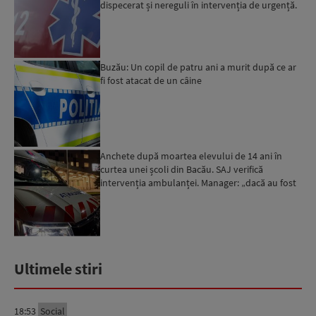
dispecerat și nereguli în intervenția de urgență.
Ce mă...
Buzău: Un copil de patru ani a murit după ce ar
fi fost atacat de un câine
Anchete după moartea elevului de 14 ani în
curtea unei școli din Bacău. SAJ verifică
intervenția ambulanței. Manager: „dacă au fost
abateri disciplina...
Ultimele stiri
18:53
Social