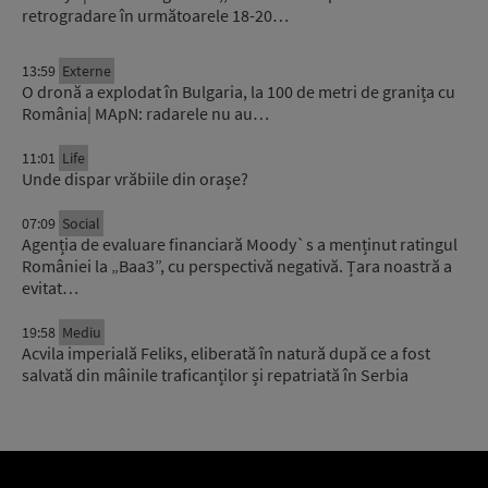
retrogradare în următoarele 18-20…
13:59
Externe
O dronă a explodat în Bulgaria, la 100 de metri de granița cu
România| MApN: radarele nu au…
11:01
Life
Unde dispar vrăbiile din orașe?
07:09
Social
Agenția de evaluare financiară Moody`s a menținut ratingul
României la „Baa3”, cu perspectivă negativă. Țara noastră a
evitat…
19:58
Mediu
Acvila imperială Feliks, eliberată în natură după ce a fost
salvată din mâinile traficanților și repatriată în Serbia