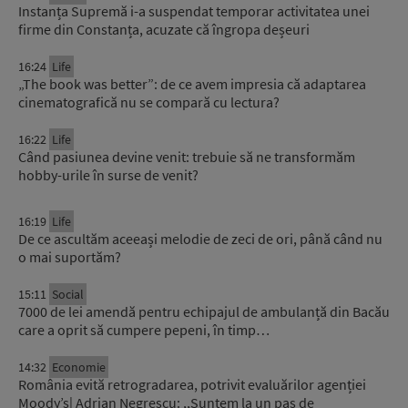
Instanța Supremă i-a suspendat temporar activitatea unei
firme din Constanța, acuzate că îngropa deșeuri
16:24
Life
„The book was better”: de ce avem impresia că adaptarea
cinematografică nu se compară cu lectura?
16:22
Life
Când pasiunea devine venit: trebuie să ne transformăm
hobby-urile în surse de venit?
16:19
Life
De ce ascultăm aceeași melodie de zeci de ori, până când nu
o mai suportăm?
15:11
Social
7000 de lei amendă pentru echipajul de ambulanță din Bacău
care a oprit să cumpere pepeni, în timp…
14:32
Economie
România evită retrogradarea, potrivit evaluărilor agenției
Moody’s| Adrian Negrescu: ,,Suntem la un pas de