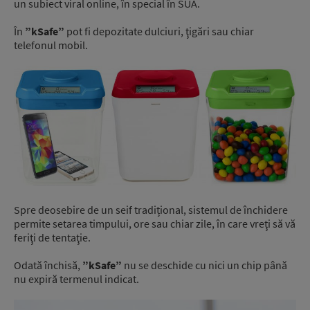
un subiect viral online, în special în SUA.
În
”kSafe”
pot fi depozitate dulciuri, ţigări sau chiar
telefonul mobil.
Spre deosebire de un seif tradițional, sistemul de închidere
permite setarea timpului, ore sau chiar zile, în care vreţi să vă
feriţi de tentaţie.
Odată închisă,
”kSafe”
nu se deschide cu nici un chip până
nu expiră termenul indicat.