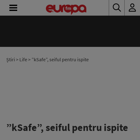
ACASĂ
ȘTIRI
RADIO
Știri
>
Life
> ”kSafe”, seiful pentru ispite
CONCURSURI
PODCAST
ASCULTĂ
LIVE
”kSafe”, seiful pentru ispite