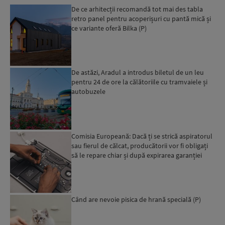
De ce arhitecții recomandă tot mai des tabla
retro panel pentru acoperișuri cu pantă mică și
ce variante oferă Bilka (P)
De astăzi, Aradul a introdus biletul de un leu
pentru 24 de ore la călătoriile cu tramvaiele și
autobuzele
Comisia Europeană: Dacă ți se strică aspiratorul
sau fierul de călcat, producătorii vor fi obligați
să le repare chiar și după expirarea garanției
leg...
Când are nevoie pisica de hrană specială (P)