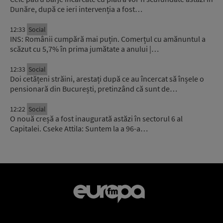
Dunăre, după ce ieri intervenția a fost…
12:33
Social
INS: Românii cumpără mai puțin. Comerțul cu amănuntul a
scăzut cu 5,7% în prima jumătate a anului |…
12:33
Social
Doi cetățeni străini, arestați după ce au încercat să înșele o
pensionară din București, pretinzând că sunt de…
12:22
Social
O nouă creșă a fost inaugurată astăzi în sectorul 6 al
Capitalei. Cseke Attila: Suntem la a 96-a…