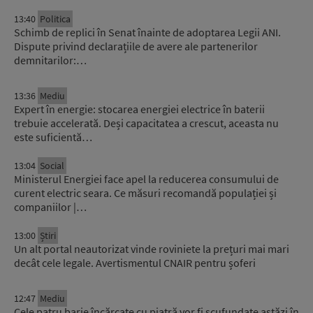
13:40
Politica
Schimb de replici în Senat înainte de adoptarea Legii ANI.
Dispute privind declarațiile de avere ale partenerilor
demnitarilor:…
13:36
Mediu
Expert în energie: stocarea energiei electrice în baterii
trebuie accelerată. Deși capacitatea a crescut, aceasta nu
este suficientă…
13:04
Social
Ministerul Energiei face apel la reducerea consumului de
curent electric seara. Ce măsuri recomandă populației și
companiilor |…
13:00
Știri
Un alt portal neautorizat vinde roviniete la prețuri mai mari
decât cele legale. Avertismentul CNAIR pentru șoferi
12:47
Mediu
Cele patru barje încărcate cu piatră vor fi scufundate astăzi în