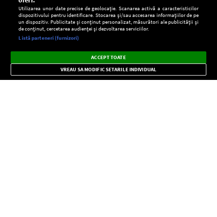
oferi:
Utilizarea unor date precise de geolocație. Scanarea activă a caracteristicilor
dispozitivului pentru identificare. Stocarea și/sau accesarea informațiilor de pe
un dispozitiv. Publicitate și conținut personalizat, măsurători ale publicității și
de conținut, cercetarea audienței și dezvoltarea serviciilor.
Setări:
Listă parteneri (furnizori)
Ascultă Europa FM în aplicație
Dark
×
Instalează
Radio live, podcasturi, știri și alerte
ACCEPT TOATE
Mode
importante.
VREAU SA MODIFIC SETARILE INDIVIDUAL
CONFIDENŢIALITATE
Copyright © Europa FM. Toate drepturile rezervate. 2026
SOCIAL