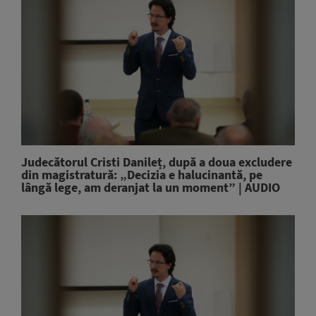
Judecătorul Cristi Danileț, după a doua excludere
din magistratură: „Decizia e halucinantă, pe
lângă lege, am deranjat la un moment” | AUDIO