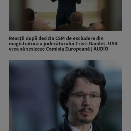
Reacții după decizia CSM de excludere din
magistratură a judecătorului Cristi Danileț. USR
vrea să sesizeze Comisia Europeană | AUDIO