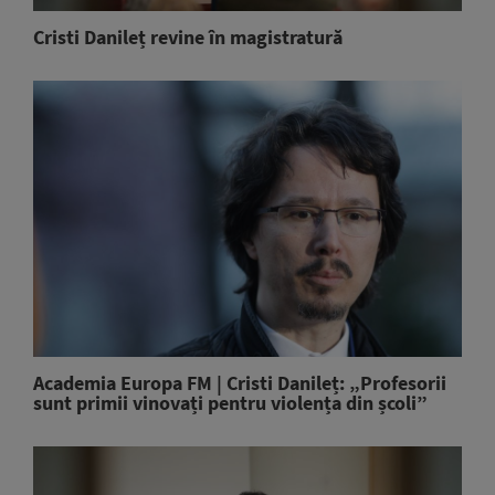
Cristi Danileț revine în magistratură
Academia Europa FM | Cristi Danileț: „Profesorii
sunt primii vinovați pentru violența din școli”