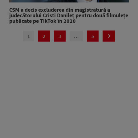
CSM a decis excluderea din magistratură a
judecătorului Cristi Danileț pentru două filmulețe
publicate pe TikTok în 2020
1
2
3
…
5