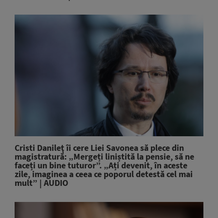
Cristi Danileţ îi cere Liei Savonea să plece din
magistratură: „Mergeți liniștită la pensie, să ne
faceți un bine tuturor”. „Ați devenit, în aceste
zile, imaginea a ceea ce poporul detestă cel mai
mult” | AUDIO