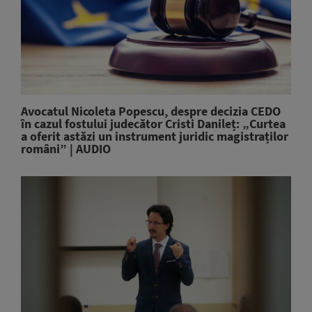
Avocatul Nicoleta Popescu, despre decizia CEDO
în cazul fostului judecător Cristi Danileț: „Curtea
a oferit astăzi un instrument juridic magistraților
români” | AUDIO