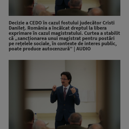
Decizie a CEDO în cazul fostului judecător Cristi
Danileț. România a încălcat dreptul la libera
exprimare în cazul magistratului. Curtea a stabilit
că „sancționarea unui magistrat pentru postări
pe rețelele sociale, în contexte de interes public,
poate produce autocenzură” | AUDIO