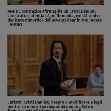
ANPDC contrazice afirmațiile lui Cristi Dănileț,
care a atras atenția că, în România, există centre
dedicate minorilor delincvenți doar în trei județe
| AUDIO
Juristul Cristi Danileț, despre o modificare a legii
pentru ca minorii să răspundă penal: „Este o
ficțiune juridică vârsta de 14 ani. Dacă