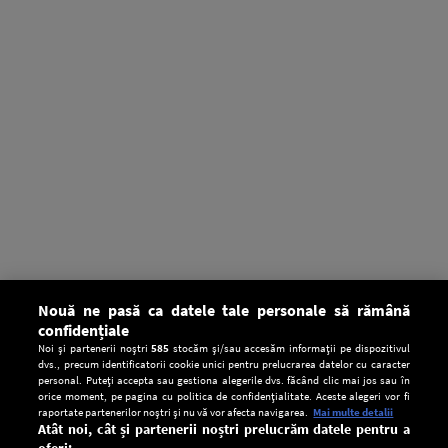
Nouă ne pasă ca datele tale personale să rămână
confidențiale
Noi și partenerii noștri
585
stocăm și/sau accesăm informații pe dispozitivul
dvs., precum identificatorii cookie unici pentru prelucrarea datelor cu caracter
personal. Puteți accepta sau gestiona alegerile dvs. făcând clic mai jos sau în
orice moment, pe pagina cu politica de confidențialitate. Aceste alegeri vor fi
raportate partenerilor noștri și nu vă vor afecta navigarea.
Mai multe detalii
Atât noi, cât și partenerii noștri prelucrăm datele pentru a