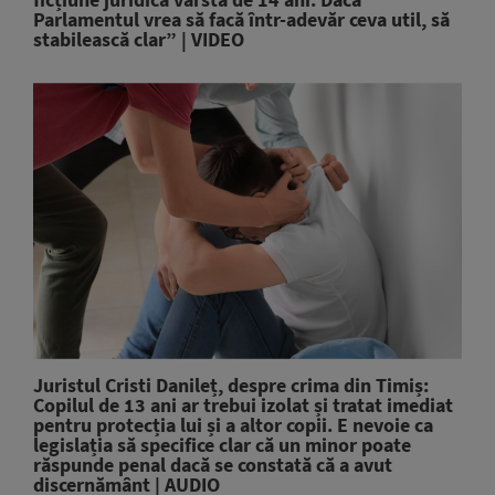
Parlamentul vrea să facă într-adevăr ceva util, să
stabilească clar” | VIDEO
Juristul Cristi Danileț, despre crima din Timiș:
Copilul de 13 ani ar trebui izolat și tratat imediat
pentru protecția lui și a altor copii. E nevoie ca
legislația să specifice clar că un minor poate
răspunde penal dacă se constată că a avut
discernământ | AUDIO