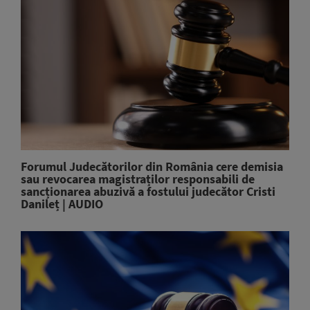
Forumul Judecătorilor din România cere demisia
sau revocarea magistraților responsabili de
sancționarea abuzivă a fostului judecător Cristi
Danileț | AUDIO