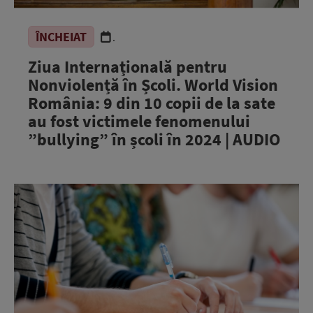
ÎNCHEIAT
.
Ziua Internațională pentru
Nonviolență în Școli. World Vision
România: 9 din 10 copii de la sate
au fost victimele fenomenului
”bullying” în școli în 2024 | AUDIO