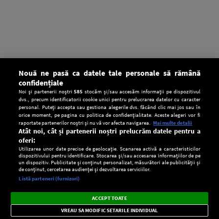
Nouă ne pasă ca datele tale personale să rămână
confidențiale
Noi și partenerii noștri
585
stocăm și/sau accesăm informații pe dispozitivul
dvs., precum identificatorii cookie unici pentru prelucrarea datelor cu caracter
personal. Puteți accepta sau gestiona alegerile dvs. făcând clic mai jos sau în
orice moment, pe pagina cu politica de confidențialitate. Aceste alegeri vor fi
raportate partenerilor noștri și nu vă vor afecta navigarea.
Mai multe detalii
Atât noi, cât și partenerii noștri prelucrăm datele pentru a
oferi:
Utilizarea unor date precise de geolocație. Scanarea activă a caracteristicilor
dispozitivului pentru identificare. Stocarea și/sau accesarea informațiilor de pe
un dispozitiv. Publicitate și conținut personalizat, măsurători ale publicității și
de conținut, cercetarea audienței și dezvoltarea serviciilor.
Setări:
Listă parteneri (furnizori)
Ascultă Europa FM în aplicație
Dark
×
Instalează
Radio live, podcasturi, știri și alerte
ACCEPT TOATE
Mode
importante.
VREAU SA MODIFIC SETARILE INDIVIDUAL
CONFIDENŢIALITATE