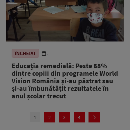
ÎNCHEIAT
.
Educația remedială: Peste 88%
dintre copiii din programele World
Vision România și-au păstrat sau
și-au îmbunătățit rezultatele în
anul școlar trecut
1
2
3
4