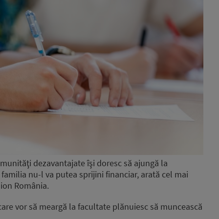
omunităţi dezavantajate îşi doresc să ajungă la
 familia nu-l va putea sprijini financiar, arată cel mai
ision România.
i care vor să meargă la facultate plănuiesc să muncească