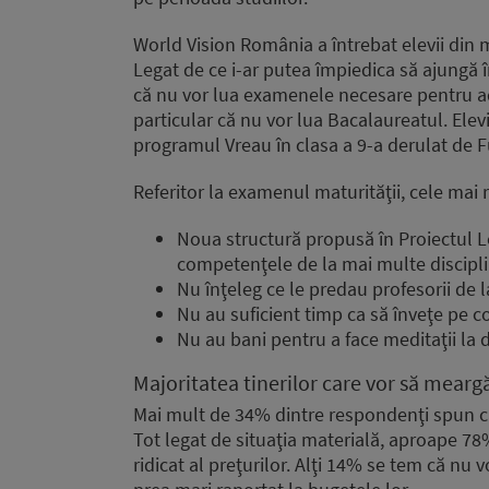
World Vision România a întrebat elevii din m
Legat de ce i-ar putea împiedica să ajungă î
că nu vor lua examenele necesare pentru admi
particular că nu vor lua Bacalaureatul. Elevii
programul Vreau în clasa a 9-a derulat de F
Referitor la examenul maturităţii, cele mai 
Noua structură propusă în Proiectul L
competenţele de la mai multe discipl
Nu înţeleg ce le predau profesorii de l
Nu au suficient timp ca să înveţe pe c
Nu au bani pentru a face meditaţii la 
Majoritatea tinerilor care vor să mearg
Mai mult de 34% dintre respondenţi spun că f
Tot legat de situaţia materială, aproape 78%
ridicat al preţurilor. Alţi 14% se tem că nu v