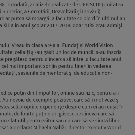
. Totodată, analizele realizate de UEFISCDI (Unitatea
perior, a Cercetării, Dezvoltării şi Inovării)
are ar putea să meargă la facultate se pierd în ultimul an
 a XII-a în anul şcolar 2017-2018, doar 41% erau admişi
lui Vreau în clasa a 9-a al Fundaţiei World Vision
ate; ceilalţi şi-au găsit un loc de muncă, s-au înscris
 se pregătesc pentru a încerca să intre la facultate anul
e, cel mai important sprijin pentru tineri în vederea
editaţii, sesiunile de mentorat şi de educaţie non-
dice puţin din timpul lor, online sau fizic, pentru a-i
 Au nevoie de exemple pozitive, care să-i motiveze şi
vestească propriile experienţe despre cum ei au reuşit în
 rurale, de foarte puţine ori găsesc pe cineva care să
n sfat util pentru viitor sau cu care să se simtă liberi
esa’, a declarat Mihaela Nabăr, director executiv World