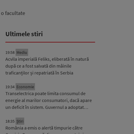
 o facultate
Ultimele stiri
19:58
Mediu
Acvila imperială Feliks, eliberată în natură
după ce a fost salvată din mâinile
traficanților și repatriată în Serbia
19:34
Economie
Transelectrica poate limita consumul de
energie al marilor consumatori, dacă apare
un deficit în sistem. Guvernul a adoptat…
18:35
Știri
România a emis o alertă timpurie către