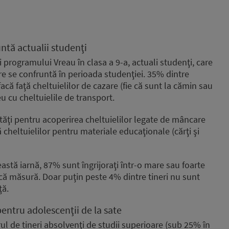
ntă actualii studenţi
 programului Vreau în clasa a 9-a, actuali studenţi, care
re se confruntă în perioada studenţiei. 35% dintre
acă faţă cheltuielilor de cazare (fie că sunt la cămin sau
u cu cheltuielile de transport.
tăţi pentru acoperirea cheltuielilor legate de mâncare
ă cheltuielilor pentru materiale educaţionale (cărţi şi
eastă iarnă, 87% sunt îngrijoraţi într-o mare sau foarte
ică măsură. Doar puţin peste 4% dintre tineri nu sunt
ţă.
entru adolescenţii de la sate
l de tineri absolvenţi de studii superioare (sub 25% în