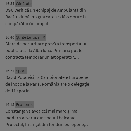
16:54
Sănătate
DSU verifică un echipaj de Ambulanță din
Bacău, după imagini care arată o oprire la
cumpărături în timpul…
16:40
Știrile Europa FM
Stare de perturbare gravă a transportului
public local la Alba Iulia. Primăria poate
contracta temporar un alt operator,…
16:31
Sport
David Popovici, la Campionatele Europene
de înot de la Paris. România are o delegație
de 11 sportivi |…
16:15
Economie
Constanța va avea cel mai mare și mai
modern acvariu din spațiul balcanic.
Proiectul, finanțat din fonduri europene,…