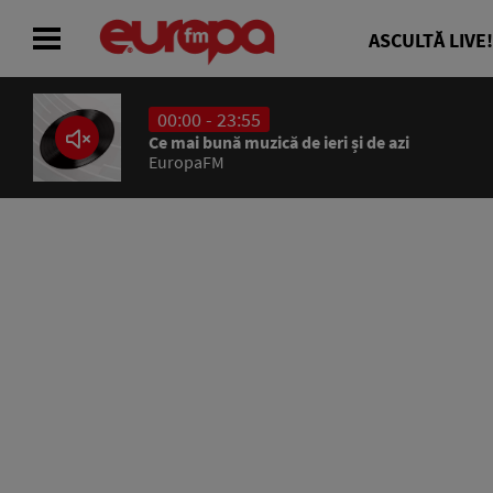
ASCULTĂ LIVE!
00:00 - 23:55
ACASĂ
Ce mai bună muzică de ieri și de azi
EuropaFM
ȘTIRI
RADIO
CONCURSURI
PODCAST
ASCULTĂ LIVE