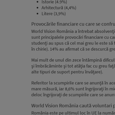
Istorie (4.9%)
Arhitectură (4,4%)
Litere (3,9%)
Provocările financiare cu care se confru
World Vision România a întrebat absolvenţii
sunt principalele provocări financiare cu ca
studenţi au spus că cel mai greu le este să f
în chirie). 14% au afirmat că se descurcă gre
Mai mult de unul din zece întâmpină dificul
şi îmbrăcăminte şi tot atâţia fac cu greu faţ
alte tipuri de suport pentru învăţare).
Referitor la scumpirile care se anunţă în ac
mare măsură, iar 8,6% sunt îngrijoraţi în m
deloc îngrijoraţi de scumpirile care se anun
World Vision România caută voluntari p
România este pe ultimul loc în UE la număru