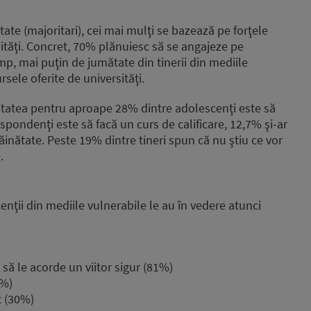
tate (majoritari), cei mai mulţi se bazează pe forţele
rsităţi. Concret, 70% plănuiesc să se angajeze pe
imp, mai puţin de jumătate din tinerii din mediile
sele oferite de universităţi.
oritatea pentru aproape 28% dintre adolescenţi este să
spondenţi este să facă un curs de calificare, 12,7% şi-ar
răinătate. Peste 19% dintre tineri spun că nu ştiu ce vor
.
enţii din mediile vulnerabile le au în vedere atunci
să le acorde un viitor sigur (81%)
6%)
t (30%)