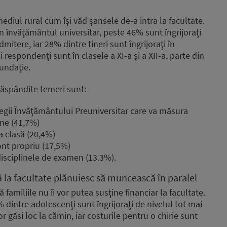
ediul rural cum îşi văd şansele de-a intra la facultate.
n învăţământul universitar, peste 46% sunt îngrijoraţi
tere, iar 28% dintre tineri sunt îngrijoraţi în
 respondenţi sunt în clasele a XI-a şi a XII-a, parte din
undaţie.
răspândite temeri sunt:
egii Învăţământului Preuniversitar care va măsura
ine (41,7%)
a clasă (20,4%)
ont propriu (17,5%)
disciplinele de examen (13.3%).
ă la facultate plănuiesc să muncească în paralel
amiliile nu îi vor putea susţine financiar la facultate.
 dintre adolescenţi sunt îngrijoraţi de nivelul tot mai
or găsi loc la cămin, iar costurile pentru o chirie sunt