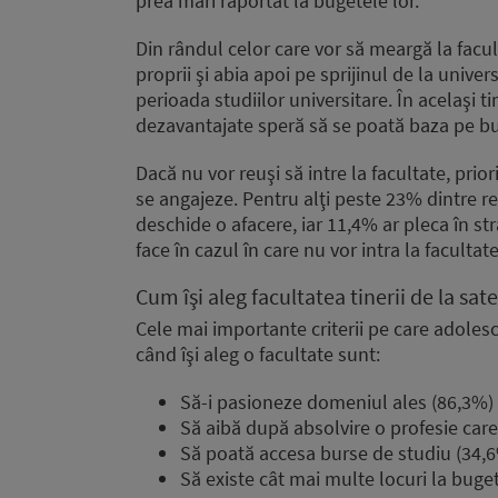
prea mari raportat la bugetele lor.
Din rândul celor care vor să meargă la facul
proprii şi abia apoi pe sprijinul de la unive
perioada studiilor universitare. În acelaşi t
dezavantajate speră să se poată baza pe bur
Dacă nu vor reuşi să intre la facultate, pri
se angajeze. Pentru alţi peste 23% dintre re
deschide o afacere, iar 11,4% ar pleca în st
face în cazul în care nu vor intra la facultate
Cum îşi aleg facultatea tinerii de la sate
Cele mai importante criterii pe care adolesc
când îşi aleg o facultate sunt:
Să-i pasioneze domeniul ales (86,3%)
Să aibă după absolvire o profesie care 
Să poată accesa burse de studiu (34,
Să existe cât mai multe locuri la buge