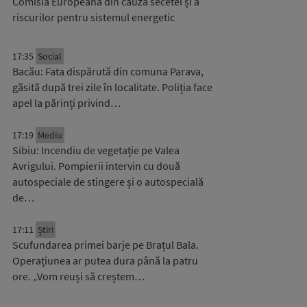
Comisia Europeană din cauza secetei și a
riscurilor pentru sistemul energetic
17:35
Social
Bacău: Fata dispărută din comuna Parava,
găsită după trei zile în localitate. Poliția face
apel la părinți privind…
17:19
Mediu
Sibiu: Incendiu de vegetație pe Valea
Avrigului. Pompierii intervin cu două
autospeciale de stingere și o autospecială
de…
17:11
Știri
Scufundarea primei barje pe Brațul Bala.
Operațiunea ar putea dura până la patru
ore. „Vom reuși să creștem…