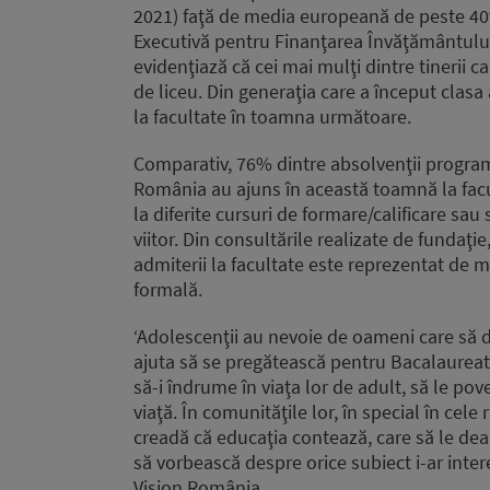
2021) faţă de media europeană de peste 40%
Executivă pentru Finanţarea Învăţământului Su
evidenţiază că cei mai mulţi dintre tinerii c
de liceu. Din generaţia care a început clasa
la facultate în toamna următoare.
Comparativ, 76% dintre absolvenţii programu
România au ajuns în această toamnă la facult
la diferite cursuri de formare/calificare sau
viitor. Din consultările realizate de fundaţi
admiterii la facultate este reprezentat de m
formală.
‘Adolescenţii au nevoie de oameni care să de
ajuta să se pregătească pentru Bacalaureat.
să-i îndrume în viaţa lor de adult, să le po
viaţă. În comunităţile lor, în special în cele
creadă că educaţia contează, care să le dea u
să vorbească despre orice subiect i-ar inter
Vision România.