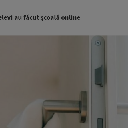
levi au făcut şcoală online