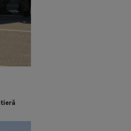
ntieră