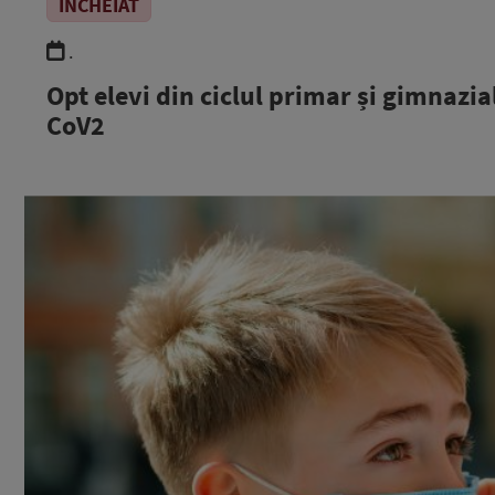
ÎNCHEIAT
.
Opt elevi din ciclul primar și gimnazi
CoV2