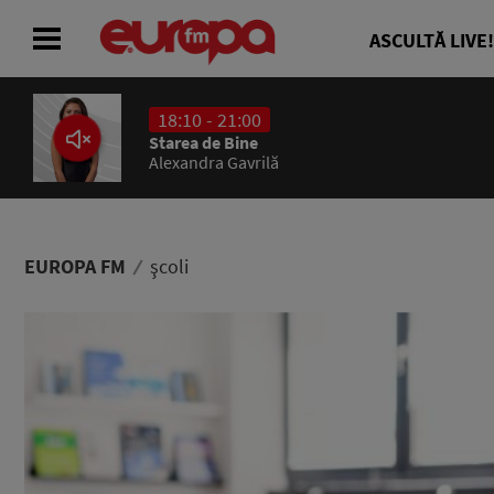
ASCULTĂ LIVE!
18:10 - 21:00
ACASĂ
Starea de Bine
Alexandra Gavrilă
ȘTIRI
RADIO
EUROPA FM
şcoli
CONCURSURI
PODCAST
ASCULTĂ LIVE