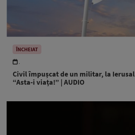
ÎNCHEIAT
.
Civil împușcat de un militar, la Ieru
“Asta-i viața!” | AUDIO