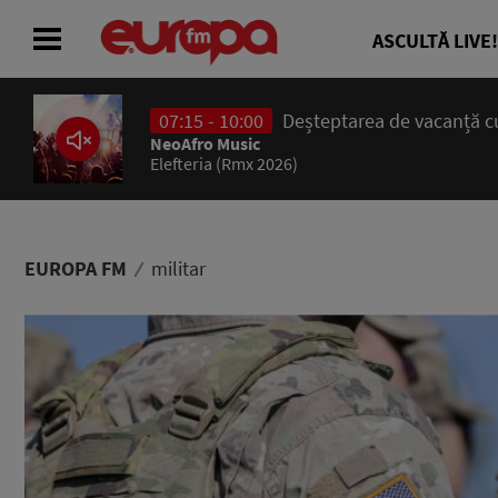
ASCULTĂ LIVE!
07:15 - 10:00
Deșteptarea de vacanță cu
ACASĂ
NeoAfro Music
Elefteria (Rmx 2026)
ȘTIRI
RADIO
EUROPA FM
militar
CONCURSURI
PODCAST
ASCULTĂ LIVE