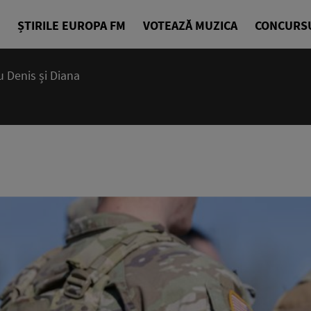
ȘTIRILE EUROPA FM
VOTEAZĂ MUZICA
CONCURS
 Denis și Diana
07:15 - 10
Deșteptarea
Denis Ciuli