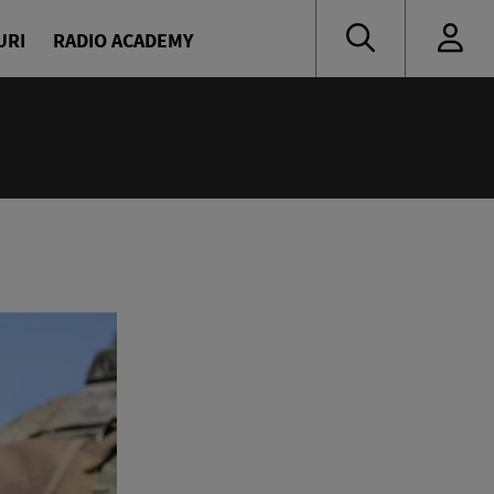
URI
RADIO ACADEMY
:00
 de vacanță cu Denis și Diana
naru și Diana Enache