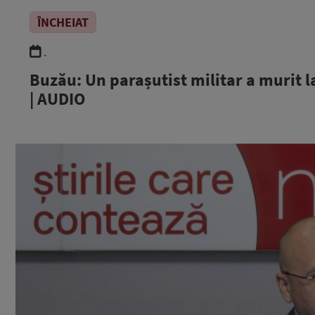
ÎNCHEIAT
.
Buzău: Un parașutist militar a murit l
| AUDIO