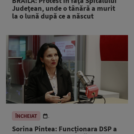
BRĂILA: Protest în faţa Spitalului
Judeţean, unde o tânără a murit
la o lună după ce a născut
ÎNCHEIAT
.
Sorina Pintea: Funcționara DSP a