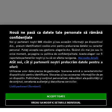
Nouă ne pasă ca datele tale personale să rămână
confidențiale
Noi și partenerii noștri
585
stocăm și/sau accesăm informații pe dispozitivul
dvs., precum identificatorii cookie unici pentru prelucrarea datelor cu caracter
personal. Puteți accepta sau gestiona alegerile dvs. făcând clic mai jos sau în
orice moment, pe pagina cu politica de confidențialitate. Aceste alegeri vor fi
raportate partenerilor noștri și nu vă vor afecta navigarea.
Mai multe detalii
Atât noi, cât și partenerii noștri prelucrăm datele pentru a
oferi:
Utilizarea unor date precise de geolocație. Scanarea activă a caracteristicilor
dispozitivului pentru identificare. Stocarea și/sau accesarea informațiilor de pe
un dispozitiv. Publicitate și conținut personalizat, măsurători ale publicității și
de conținut, cercetarea audienței și dezvoltarea serviciilor.
Setări:
Listă parteneri (furnizori)
Ascultă Europa FM în aplicație
Dark
×
Instalează
Radio live, podcasturi, știri și alerte
ACCEPT TOATE
Mode
importante.
VREAU SA MODIFIC SETARILE INDIVIDUAL
CONFIDENŢIALITATE