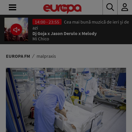
14:00 - 23:55
Cea mai bună muzică de ieri și de
ACASĂ
azi
Dj Goja x Jason Derulo x Melody
Mi Chico
ȘTIRI
RADIO
EUROPA FM
malpraxis
CONCURSURI
PODCAST
ASCULTĂ
LIVE