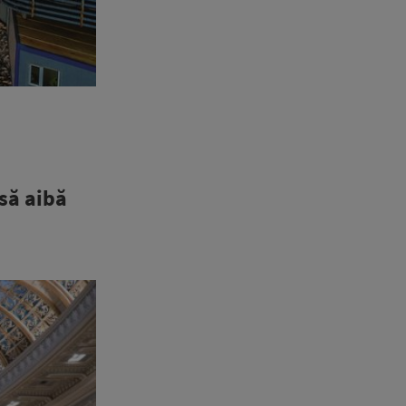
să aibă