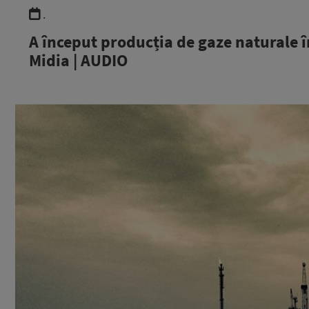
.
A început producția de gaze naturale î
Midia | AUDIO