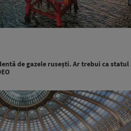
tă de gazele rusești. Ar trebui ca statul 
IDEO