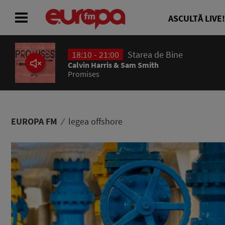
ASCULTĂ LIVE!
18:10 - 21:00
Starea de Bine
ACASĂ
Calvin Harris & Sam Smith
Promises
ȘTIRI
RADIO
EUROPA FM
legea offshore
CONCURSURI
PODCAST
ASCULTĂ LIVE