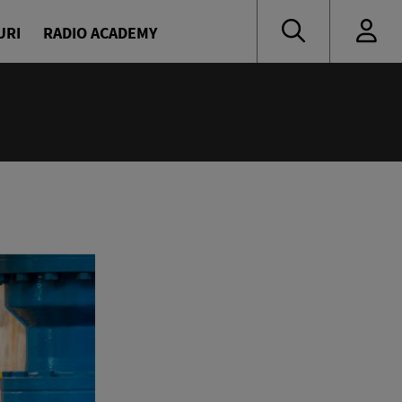
URI
RADIO ACADEMY
:00
ine
avrilă