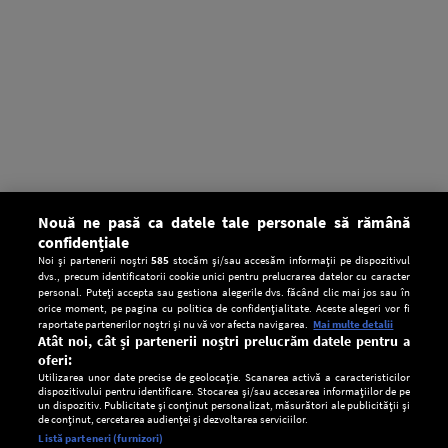
Nouă ne pasă ca datele tale personale să rămână
confidențiale
Noi și partenerii noștri
585
stocăm și/sau accesăm informații pe dispozitivul
dvs., precum identificatorii cookie unici pentru prelucrarea datelor cu caracter
personal. Puteți accepta sau gestiona alegerile dvs. făcând clic mai jos sau în
orice moment, pe pagina cu politica de confidențialitate. Aceste alegeri vor fi
raportate partenerilor noștri și nu vă vor afecta navigarea.
Mai multe detalii
Atât noi, cât și partenerii noștri prelucrăm datele pentru a
oferi:
Utilizarea unor date precise de geolocație. Scanarea activă a caracteristicilor
dispozitivului pentru identificare. Stocarea și/sau accesarea informațiilor de pe
un dispozitiv. Publicitate și conținut personalizat, măsurători ale publicității și
de conținut, cercetarea audienței și dezvoltarea serviciilor.
Setări:
Listă parteneri (furnizori)