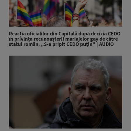
Reacția oficialilor din Capitală după decizia CEDO
în privința recunoașterii mariajelor gay de către
statul român. „S-a pripit CEDO puțin” | AUDIO