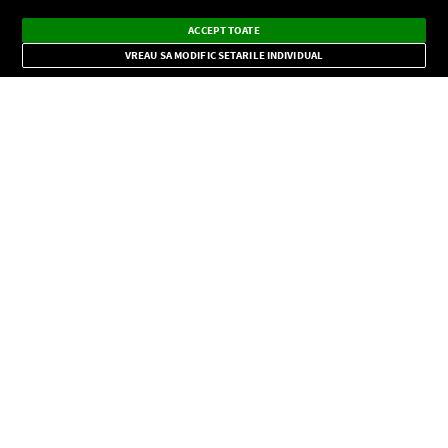
Ascultă Europa FM în aplicație
Dark
×
Instalează
Radio live, podcasturi, știri și alerte
ACCEPT TOATE
Mode
importante.
VREAU SA MODIFIC SETARILE INDIVIDUAL
CONFIDENŢIALITATE
Copyright © Europa FM. Toate drepturile rezervate. 2026
SOCIAL