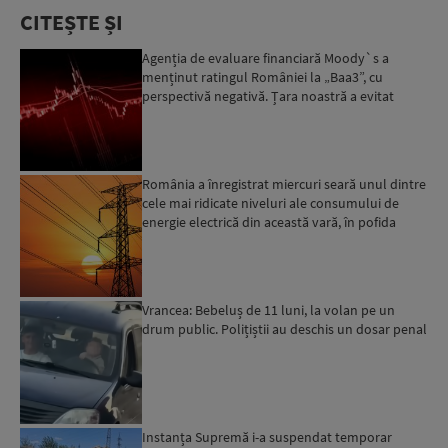
CITEȘTE ȘI
Agenția de evaluare financiară Moody`s a
menținut ratingul României la „Baa3”, cu
perspectivă negativă. Țara noastră a evitat
momentan retrogradarea...
România a înregistrat miercuri seară unul dintre
cele mai ridicate niveluri ale consumului de
energie electrică din această vară, în pofida
apelului l...
Vrancea: Bebeluș de 11 luni, la volan pe un
drum public. Polițiștii au deschis un dosar penal
Instanța Supremă i-a suspendat temporar