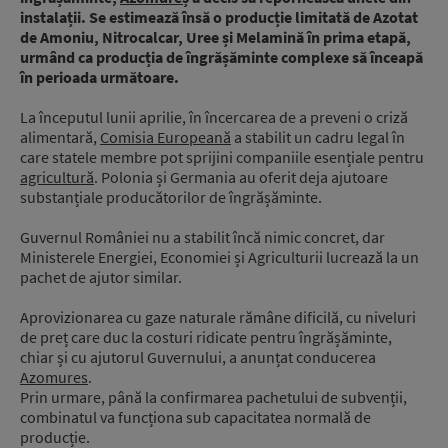
instalații. Se estimează însă o producție limitată de Azotat
de Amoniu, Nitrocalcar, Uree și Melamină în prima etapă,
urmând ca producția de îngrășăminte complexe să înceapă
în perioada următoare.
La începutul lunii aprilie, în încercarea de a preveni o criză
alimentară,
Comisia Europeană
a stabilit un cadru legal în
care statele membre pot sprijini companiile esențiale pentru
agricultură
. Polonia și Germania au oferit deja ajutoare
substanțiale producătorilor de îngrășăminte.
Guvernul României nu a stabilit încă nimic concret, dar
Ministerele Energiei, Economiei și Agriculturii lucrează la un
pachet de ajutor similar.
Aprovizionarea cu gaze naturale rămâne dificilă, cu niveluri
de preț care duc la costuri ridicate pentru îngrășăminte,
chiar și cu ajutorul Guvernului, a anunțat conducerea
Azomures
.
Prin urmare, până la confirmarea pachetului de subvenții,
combinatul va funcționa sub capacitatea normală de
producție.