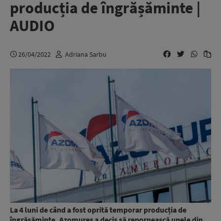
producția de îngrășăminte |
AUDIO
26/04/2022
Adriana Sarbu
La 4 luni de când a fost oprită temporar producția de
îngrășăminte,
Azomureș
a decis să repornească unele din