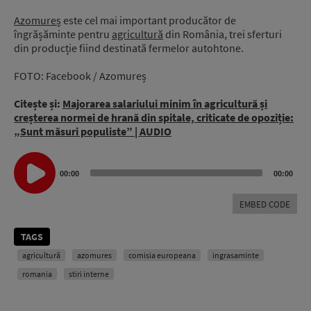
Azomureș
este cel mai important producător de
îngrășăminte pentru
agricultură
din România, trei sferturi
din producție fiind destinată fermelor autohtone.
FOTO: Facebook / Azomureș
Citește și:
Majorarea salariului minim în agricultură și
creșterea normei de hrană din spitale, criticate de opoziție:
„Sunt măsuri populiste” | AUDIO
Audio
Player
00:00
00:00
EMBED CODE
TAGS
agricultură
azomures
comisia europeana
ingrasaminte
romania
stiri interne