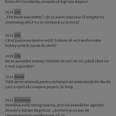
firme din Constanța, acuzate că îngropa deșeuri
16:24
Life
„The book was better”: de ce avem impresia că adaptarea
cinematografică nu se compară cu lectura?
16:22
Life
Când pasiunea devine venit: trebuie să ne transformăm
hobby-urile în surse de venit?
16:19
Life
De ce ascultăm aceeași melodie de zeci de ori, până când nu
o mai suportăm?
15:11
Social
7000 de lei amendă pentru echipajul de ambulanță din Bacău
care a oprit să cumpere pepeni, în timp…
14:32
Economie
România evită retrogradarea, potrivit evaluărilor agenției
Moody’s| Adrian Negrescu: ,,Suntem la un pas de
retrogradare în următoarele 18-20…