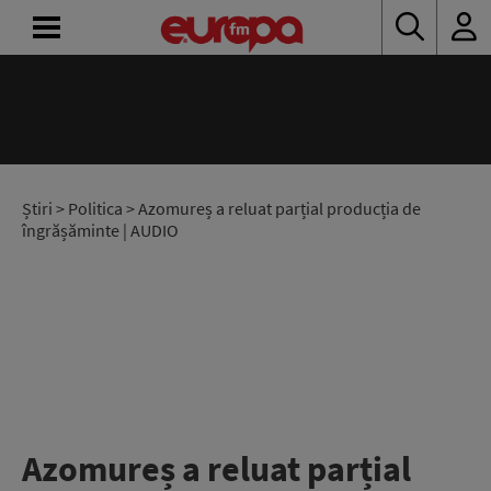
ACASĂ
ȘTIRI
RADIO
Știri
>
Politica
> Azomureș a reluat parțial producția de
îngrășăminte | AUDIO
CONCURSURI
PODCAST
ASCULTĂ
LIVE
Azomureș a reluat parțial