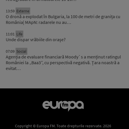
13:59
Externe
O dronă a explodat în Bulgaria, la 100 de metri de granița cu
România| MApN: radarele nu au…
11:01
Life
Unde dispar vrăbiile din orașe?
07:09
Social
Agenția de evaluare financiară Moody`s a menținut ratingul
României la „Baa3”, cu perspectivă negativă. Țara noastră a
evitat…
Copyright © Europa FM. Toate drepturile rezervate. 2026