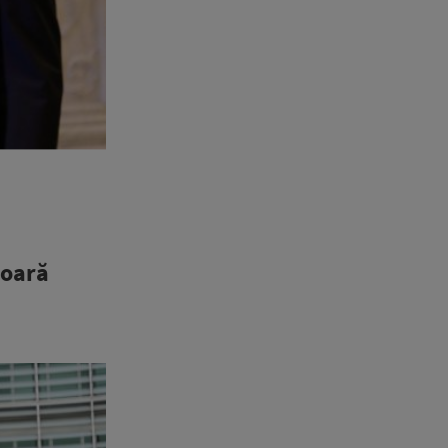
șoară