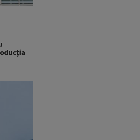
u
roducția