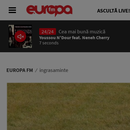
ASCULTĂ LIVE!
24/24
Cea mai bună muzică
ACASĂ
Youssou N'Dour feat. Neneh Cherry
7 seconds
ȘTIRI
RADIO
EUROPA FM
ingrasaminte
CONCURSURI
PODCAST
ASCULTĂ LIVE