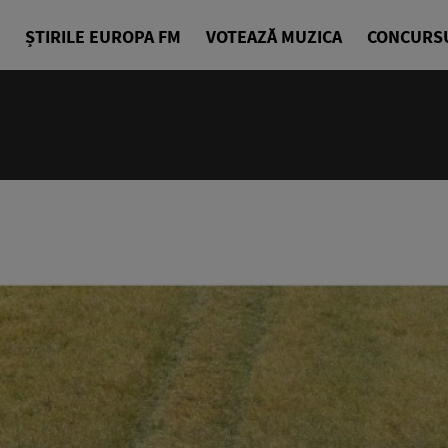
ȘTIRILE EUROPA FM
VOTEAZĂ MUZICA
CONCURS
24/24
Cea mai bu
Europa FM