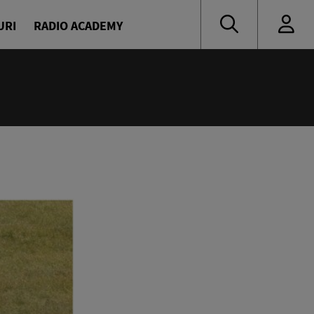
URI
RADIO ACADEMY
nă muzică