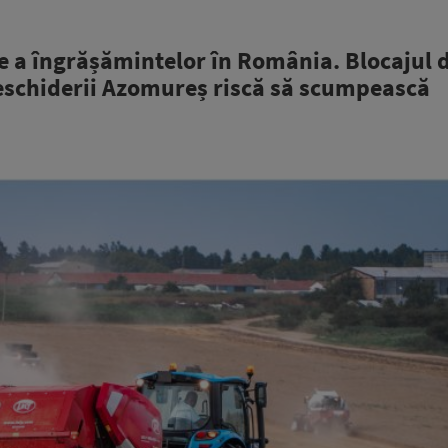
ze a îngrășămintelor în România. Blocajul 
eschiderii Azomureș riscă să scumpească