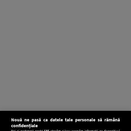
Nouă ne pasă ca datele tale personale să rămână
confidențiale
Noi și partenerii noștri
585
stocăm și/sau accesăm informații pe dispozitivul