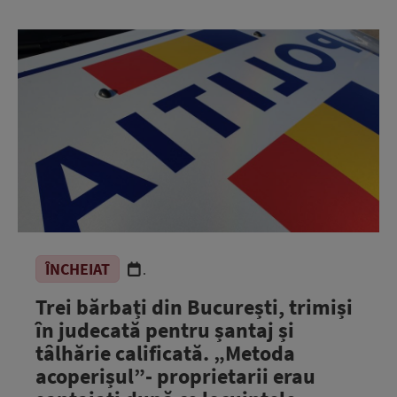
ÎNCHEIAT
.
Trei bărbați din București, trimiși
în judecată pentru șantaj și
tâlhărie calificată. „Metoda
acoperișul”- proprietarii erau