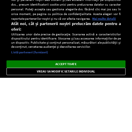
dvs., precum identificatorii cookie unici pentru prelucrarea datelor cu caracter
personal. Puteți accepta sau gestiona alegerile dvs. făcând clic mai jos sau în
orice moment, pe pagina cu politica de confidențialitate. Aceste alegeri vor fi
raportate partenerilor noștri și nu vă vor afecta navigarea.
Mai multe detalii
Atât noi, cât și partenerii noștri prelucrăm datele pentru a
oferi:
Utilizarea unor date precise de geolocație. Scanarea activă a caracteristicilor
dispozitivului pentru identificare. Stocarea și/sau accesarea informațiilor de pe
un dispozitiv. Publicitate și conținut personalizat, măsurători ale publicității și
de conținut, cercetarea audienței și dezvoltarea serviciilor.
Setări:
Listă parteneri (furnizori)
Ascultă Europa FM în aplicație
Dark
×
Instalează
Radio live, podcasturi, știri și alerte
ACCEPT TOATE
Mode
importante.
VREAU SA MODIFIC SETARILE INDIVIDUAL
CONFIDENŢIALITATE
Copyright © Europa FM. Toate drepturile rezervate. 2026