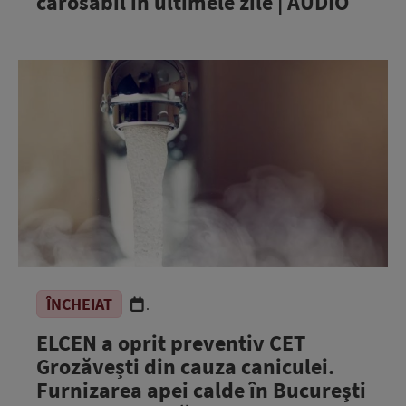
carosabil în ultimele zile | AUDIO
ÎNCHEIAT
.
ELCEN a oprit preventiv CET
Grozăvești din cauza caniculei.
Furnizarea apei calde în Bucureşti