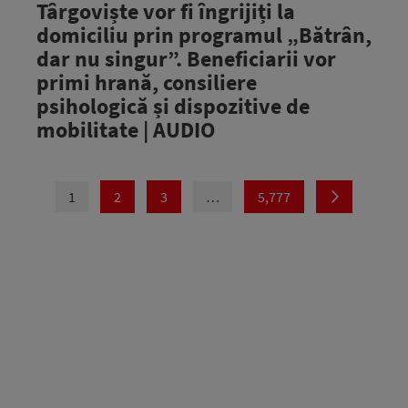
Târgoviște vor fi îngrijiți la
domiciliu prin programul „Bătrân,
dar nu singur”. Beneficiarii vor
primi hrană, consiliere
psihologică și dispozitive de
mobilitate | AUDIO
1
2
3
…
5,777