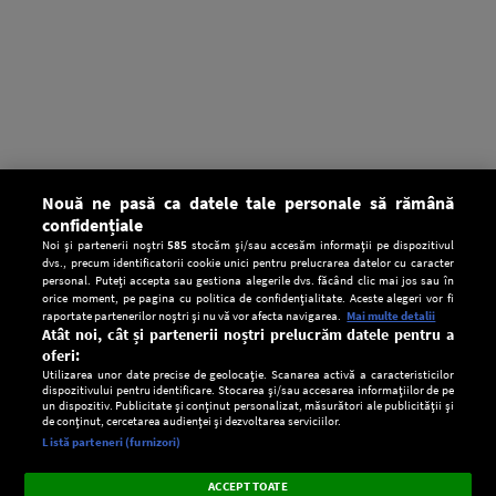
Nouă ne pasă ca datele tale personale să rămână
confidențiale
Noi și partenerii noștri
585
stocăm și/sau accesăm informații pe dispozitivul
dvs., precum identificatorii cookie unici pentru prelucrarea datelor cu caracter
personal. Puteți accepta sau gestiona alegerile dvs. făcând clic mai jos sau în
orice moment, pe pagina cu politica de confidențialitate. Aceste alegeri vor fi
raportate partenerilor noștri și nu vă vor afecta navigarea.
Mai multe detalii
Atât noi, cât și partenerii noștri prelucrăm datele pentru a
oferi:
Utilizarea unor date precise de geolocație. Scanarea activă a caracteristicilor
dispozitivului pentru identificare. Stocarea și/sau accesarea informațiilor de pe
un dispozitiv. Publicitate și conținut personalizat, măsurători ale publicității și
de conținut, cercetarea audienței și dezvoltarea serviciilor.
Setări:
Listă parteneri (furnizori)
Ascultă Europa FM în aplicație
Dark
×
Instalează
Radio live, podcasturi, știri și alerte
ACCEPT TOATE