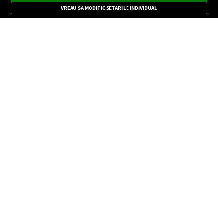
Mode
importante.
VREAU SA MODIFIC SETARILE INDIVIDUAL
CONFIDENŢIALITATE
Copyright © Europa FM. Toate drepturile rezervate. 2026
SOCIAL
INFORMAŢII