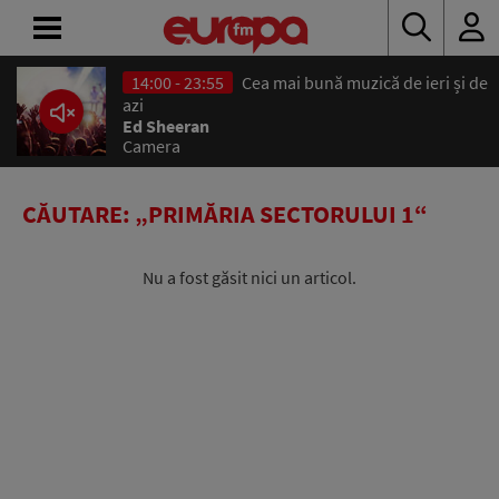
14:00 - 23:55
Cea mai bună muzică de ieri și de
ACASĂ
azi
Ed Sheeran
Camera
ȘTIRI
RADIO
CĂUTARE: „PRIMĂRIA SECTORULUI 1“
CONCURSURI
Nu a fost găsit nici un articol.
PODCAST
ASCULTĂ
LIVE