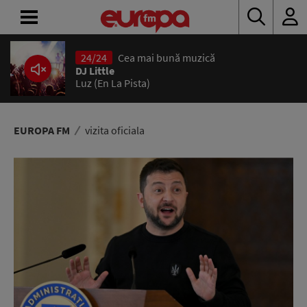
24/24
Cea mai bună muzică
ACASĂ
DJ Little
Luz (En La Pista)
ȘTIRI
RADIO
EUROPA FM
vizita oficiala
CONCURSURI
PODCAST
ASCULTĂ
LIVE