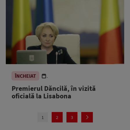
ÎNCHEIAT
.
Premierul Dăncilă, în vizită
oficială la Lisabona
1
2
3