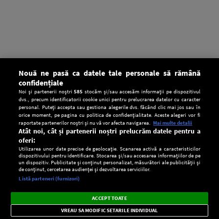
Nouă ne pasă ca datele tale personale să rămână
confidențiale
Noi și partenerii noștri
585
stocăm și/sau accesăm informații pe dispozitivul
dvs., precum identificatorii cookie unici pentru prelucrarea datelor cu caracter
personal. Puteți accepta sau gestiona alegerile dvs. făcând clic mai jos sau în
orice moment, pe pagina cu politica de confidențialitate. Aceste alegeri vor fi
raportate partenerilor noștri și nu vă vor afecta navigarea.
Mai multe detalii
Atât noi, cât și partenerii noștri prelucrăm datele pentru a
oferi:
Utilizarea unor date precise de geolocație. Scanarea activă a caracteristicilor
dispozitivului pentru identificare. Stocarea și/sau accesarea informațiilor de pe
un dispozitiv. Publicitate și conținut personalizat, măsurători ale publicității și
de conținut, cercetarea audienței și dezvoltarea serviciilor.
Setări:
Listă parteneri (furnizori)
Ascultă Europa FM în aplicație
Dark
×
Instalează
Radio live, podcasturi, știri și alerte
ACCEPT TOATE
Mode
importante.
VREAU SA MODIFIC SETARILE INDIVIDUAL
CONFIDENŢIALITATE