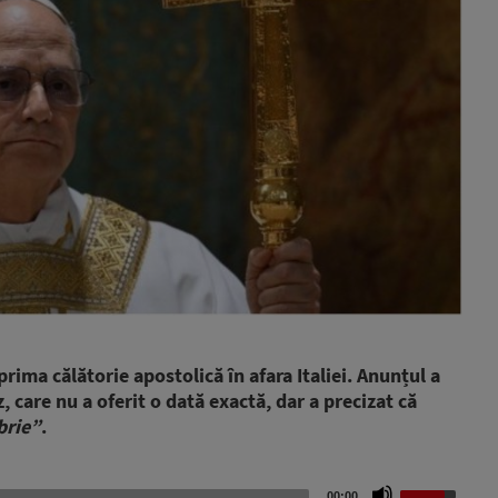
rima călătorie apostolică în afara Italiei. Anunțul a
z, care nu a oferit o dată exactă, dar a precizat că
brie”
.
Use
00:00