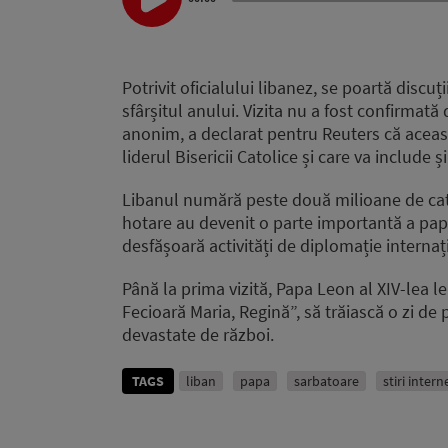
Player
Potrivit oficialului libanez, se poartă discuți
sfârșitul anului. Vizita nu a fost confirmată 
anonim, a declarat pentru Reuters că aceast
liderul Bisericii Catolice și care va include și
Libanul numără peste două milioane de catoli
hotare au devenit o parte importantă a papa
desfășoară activități de diplomație internaț
Până la prima vizită, Papa Leon al XIV-lea le
Fecioară Maria, Regină”, să trăiască o zi de 
devastate de război.
TAGS
liban
papa
sarbatoare
stiri intern