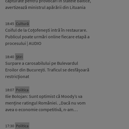
capturate pentru provocări în statele baltice,
avertizează ministrul apărării din Lituania
18:45
Cultură
Coiful de la Coțofenești intră în restaurare.
Publicul poate urmări online fiecare etapă a
procesului | AUDIO
18:40
Știri
Surpare a carosabilului pe Bulevardul
Eroilor din București. Traficul se desfășoară
restricționat
18:07
Politica
Ilie Bolojan: Sunt optimist că Moody’s va
menține ratingul României. „Dacă nu vom
avea o economie competitivă, n-am…
17:30
Politica