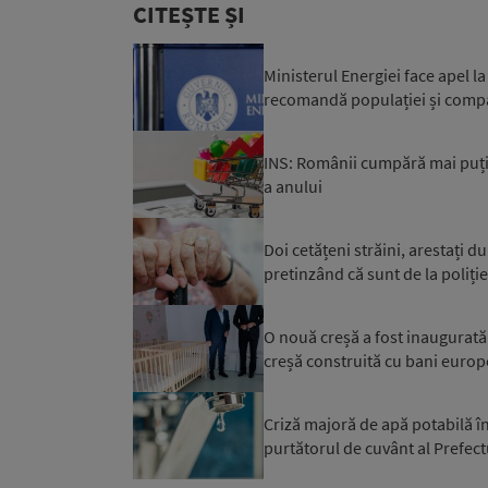
CITEȘTE ȘI
Ministerul Energiei face apel 
recomandă populației și compa
INS: Românii cumpără mai puți
a anului
Doi cetățeni străini, arestați d
pretinzând că sunt de la poliție 
O nouă creșă a fost inaugurată a
creșă construită cu bani europ
Criză majoră de apă potabilă în
purtătorul de cuvânt al Prefectu