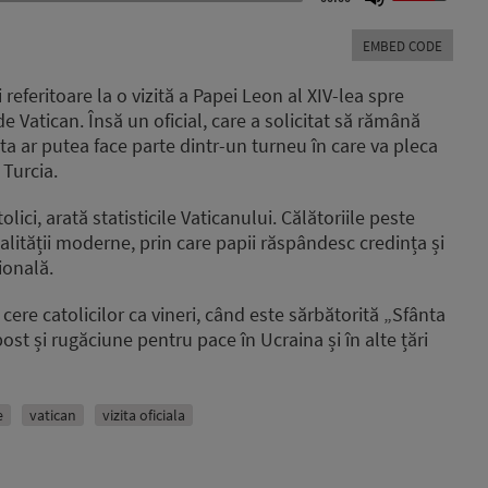
Up/Down
Arrow
EMBED CODE
keys
to
i referitoare la o vizită a Papei Leon al XIV-lea spre
increase
de Vatican. Însă un oficial, care a solicitat să rămână
or
a ar putea face parte dintr-un turneu în care va pleca
decrease
volume.
 Turcia.
ci, arată statisticile Vaticanului. Călătoriile peste
lității moderne, prin care papii răspândesc credința și
ională.
 cere catolicilor ca vineri, când este sărbătorită „Sfânta
post și rugăciune pentru pace în Ucraina și în alte țări
e
vatican
vizita oficiala