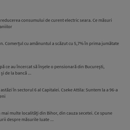
la reducerea consumului de curent electric seara. Ce măsuri
niilor
n. Comerțul cu amănuntul a scăzut cu 5,7% în prima jumătate
upă ce au încercat să înșele o pensionară din București,
și de la bancă ...
stăzi în sectorul 6 al Capitalei. Cseke Attila: Suntem la a 96-a
eni
 mai multe localități din Bihor, din cauza secetei. Ce spune
rii despre măsurile luate ...