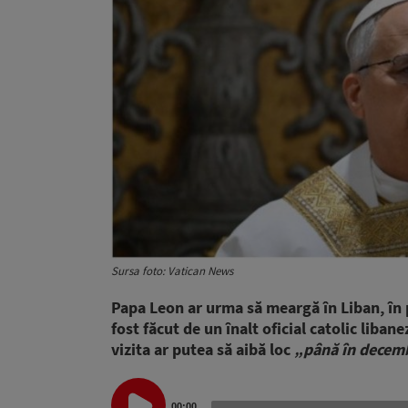
Sursa foto: Vatican News
Papa Leon ar urma să meargă în Liban, în p
fost făcut de un înalt oficial catolic libane
vizita ar putea să aibă loc
„până în decem
Audio
00:00