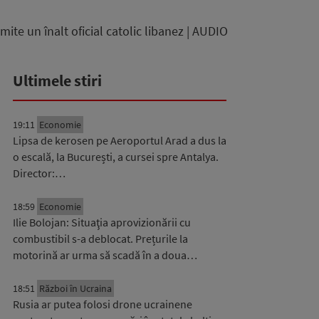
mite un înalt oficial catolic libanez | AUDIO
Ultimele stiri
19:11
Economie
Lipsa de kerosen pe Aeroportul Arad a dus la
o escală, la București, a cursei spre Antalya.
Director:…
18:59
Economie
Ilie Bolojan: Situaţia aprovizionării cu
combustibil s-a deblocat. Prețurile la
motorină ar urma să scadă în a doua…
18:51
Război în Ucraina
Rusia ar putea folosi drone ucrainene