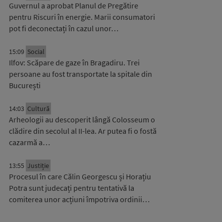
Guvernul a aprobat Planul de Pregătire
pentru Riscuri în energie. Marii consumatori
pot fi deconectați în cazul unor…
15:09
Social
Ilfov: Scăpare de gaze în Bragadiru. Trei
persoane au fost transportate la spitale din
București
14:03
Cultură
Arheologii au descoperit lângă Colosseum o
clădire din secolul al II-lea. Ar putea fi o fostă
cazarmă a…
13:55
Justiție
Procesul în care Călin Georgescu și Horațiu
Potra sunt judecați pentru tentativă la
comiterea unor acțiuni împotriva ordinii…