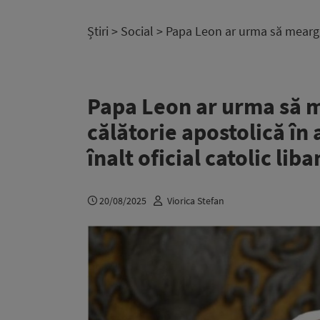
Știri
>
Social
> Papa Leon ar urma să meargă în
Papa Leon ar urma să m
călătorie apostolică în 
înalt oficial catolic lib
20/08/2025
Viorica Stefan