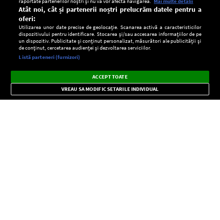
raportate partenerilor noștri și nu vă vor afecta navigarea.
Mai multe detalii
Atât noi, cât și partenerii noștri prelucrăm datele pentru a
oferi:
Utilizarea unor date precise de geolocație. Scanarea activă a caracteristicilor
dispozitivului pentru identificare. Stocarea și/sau accesarea informațiilor de pe
un dispozitiv. Publicitate și conținut personalizat, măsurători ale publicității și
de conținut, cercetarea audienței și dezvoltarea serviciilor.
Setări:
Listă parteneri (furnizori)
Ascultă Europa FM în aplicație
Dark
×
Instalează
Radio live, podcasturi, știri și alerte
ACCEPT TOATE
Mode
importante.
VREAU SA MODIFIC SETARILE INDIVIDUAL
CONFIDENŢIALITATE
Copyright © Europa FM. Toate drepturile rezervate. 2026
SOCIAL