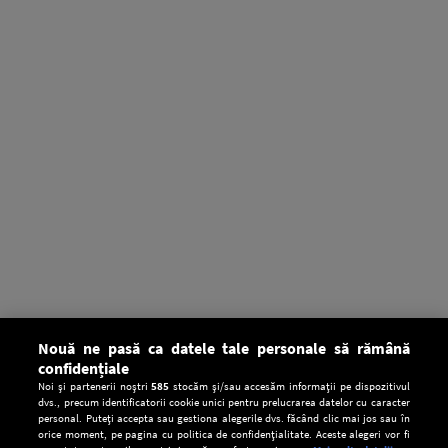
Nouă ne pasă ca datele tale personale să rămână
confidențiale
Noi și partenerii noștri
585
stocăm și/sau accesăm informații pe dispozitivul
dvs., precum identificatorii cookie unici pentru prelucrarea datelor cu caracter
personal. Puteți accepta sau gestiona alegerile dvs. făcând clic mai jos sau în
orice moment, pe pagina cu politica de confidențialitate. Aceste alegeri vor fi