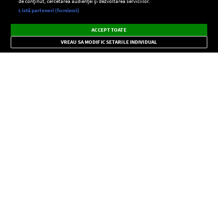
de conținut, cercetarea audienței și dezvoltarea serviciilor.
Setări:
Listă parteneri (furnizori)
Ascultă Europa FM în aplicație
Dark
×
Instalează
Radio live, podcasturi, știri și alerte
ACCEPT TOATE
Mode
importante.
VREAU SA MODIFIC SETARILE INDIVIDUAL
CONFIDENŢIALITATE
Copyright © Europa FM. Toate drepturile rezervate. 2026
SOCIAL