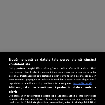
Nouă ne pasă ca datele tale personale să rămână
confidențiale
Noi și partenerii noștri
585
stocăm și/sau accesăm informații pe dispozitivul
dvs., precum identificatorii cookie unici pentru prelucrarea datelor cu caracter
personal. Puteți accepta sau gestiona alegerile dvs. făcând clic mai jos sau în
orice moment, pe pagina cu politica de confidențialitate. Aceste alegeri vor fi
raportate partenerilor noștri și nu vă vor afecta navigarea.
Mai multe detalii
Atât noi, cât și partenerii noștri prelucrăm datele pentru a
oferi:
Utilizarea unor date precise de geolocație. Scanarea activă a caracteristicilor
dispozitivului pentru identificare. Stocarea și/sau accesarea informațiilor de pe
un dispozitiv. Publicitate și conținut personalizat, măsurători ale publicității și