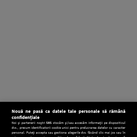
Nouă ne pasă ca datele tale personale să rămână
confidențiale
Noi și partenerii noștri
585
stocăm și/sau accesăm informații pe dispozitivul
dvs., precum identificatorii cookie unici pentru prelucrarea datelor cu caracter
personal. Puteți accepta sau gestiona alegerile dvs. făcând clic mai jos sau în