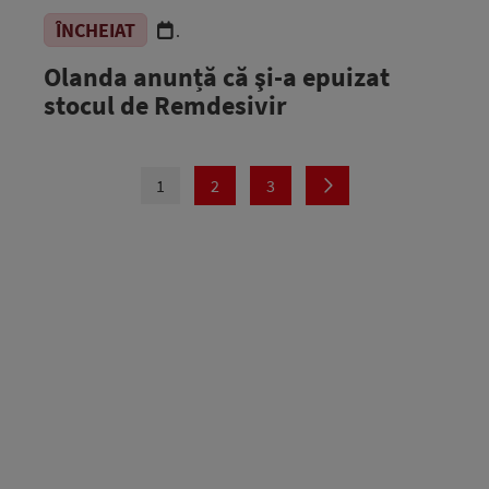
ÎNCHEIAT
.
Olanda anunță că şi-a epuizat
stocul de Remdesivir
1
2
3