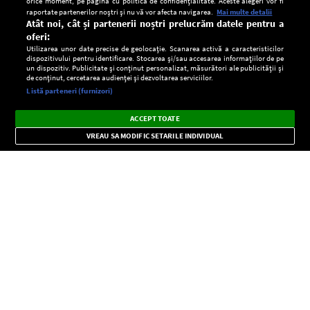
orice moment, pe pagina cu politica de confidențialitate. Aceste alegeri vor fi
raportate partenerilor noștri și nu vă vor afecta navigarea.
Mai multe detalii
Atât noi, cât și partenerii noștri prelucrăm datele pentru a
oferi:
Utilizarea unor date precise de geolocație. Scanarea activă a caracteristicilor
dispozitivului pentru identificare. Stocarea și/sau accesarea informațiilor de pe
un dispozitiv. Publicitate și conținut personalizat, măsurători ale publicității și
de conținut, cercetarea audienței și dezvoltarea serviciilor.
Setări:
Listă parteneri (furnizori)
Ascultă Europa FM în aplicație
Dark
×
Instalează
Radio live, podcasturi, știri și alerte
ACCEPT TOATE
Mode
importante.
VREAU SA MODIFIC SETARILE INDIVIDUAL
CONFIDENŢIALITATE
Copyright © Europa FM. Toate drepturile rezervate. 2026
SOCIAL