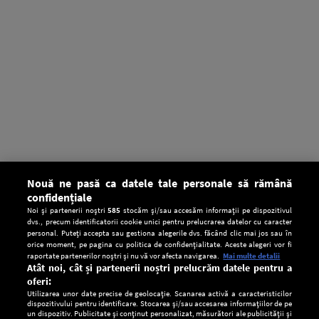
Nouă ne pasă ca datele tale personale să rămână
confidențiale
Noi și partenerii noștri
585
stocăm și/sau accesăm informații pe dispozitivul
dvs., precum identificatorii cookie unici pentru prelucrarea datelor cu caracter
personal. Puteți accepta sau gestiona alegerile dvs. făcând clic mai jos sau în
orice moment, pe pagina cu politica de confidențialitate. Aceste alegeri vor fi
raportate partenerilor noștri și nu vă vor afecta navigarea.
Mai multe detalii
Atât noi, cât și partenerii noștri prelucrăm datele pentru a
oferi:
Utilizarea unor date precise de geolocație. Scanarea activă a caracteristicilor
dispozitivului pentru identificare. Stocarea și/sau accesarea informațiilor de pe
un dispozitiv. Publicitate și conținut personalizat, măsurători ale publicității și