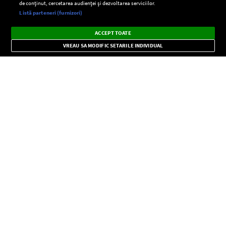
de conținut, cercetarea audienței și dezvoltarea serviciilor.
Setări:
Listă parteneri (furnizori)
Ascultă Europa FM în aplicație
Dark
×
Instalează
Radio live, podcasturi, știri și alerte
ACCEPT TOATE
Mode
importante.
VREAU SA MODIFIC SETARILE INDIVIDUAL
CONFIDENŢIALITATE
Copyright © Europa FM. Toate drepturile rezervate. 2026
SOCIAL