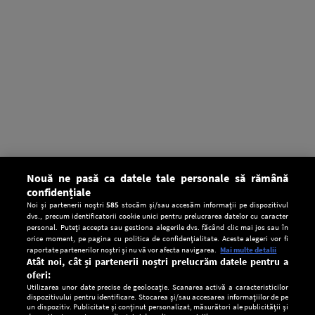
Nouă ne pasă ca datele tale personale să rămână
confidențiale
Noi și partenerii noștri
585
stocăm și/sau accesăm informații pe dispozitivul
dvs., precum identificatorii cookie unici pentru prelucrarea datelor cu caracter
personal. Puteți accepta sau gestiona alegerile dvs. făcând clic mai jos sau în
orice moment, pe pagina cu politica de confidențialitate. Aceste alegeri vor fi
raportate partenerilor noștri și nu vă vor afecta navigarea.
Mai multe detalii
Atât noi, cât și partenerii noștri prelucrăm datele pentru a
oferi:
Utilizarea unor date precise de geolocație. Scanarea activă a caracteristicilor
dispozitivului pentru identificare. Stocarea și/sau accesarea informațiilor de pe
un dispozitiv. Publicitate și conținut personalizat, măsurători ale publicității și