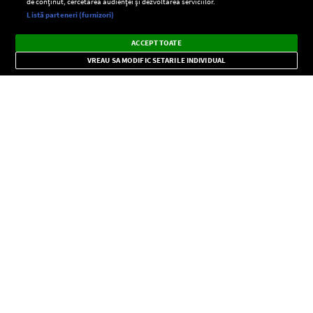
de conținut, cercetarea audienței și dezvoltarea serviciilor.
Setări:
Listă parteneri (furnizori)
Ascultă Europa FM în aplicație
Dark
×
Instalează
Radio live, podcasturi, știri și alerte
ACCEPT TOATE
Mode
importante.
VREAU SA MODIFIC SETARILE INDIVIDUAL
CONFIDENŢIALITATE
Copyright © Europa FM. Toate drepturile rezervate. 2026
SOCIAL