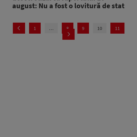
august: Nu a fost o lovitură de stat
1
…
8
9
10
11