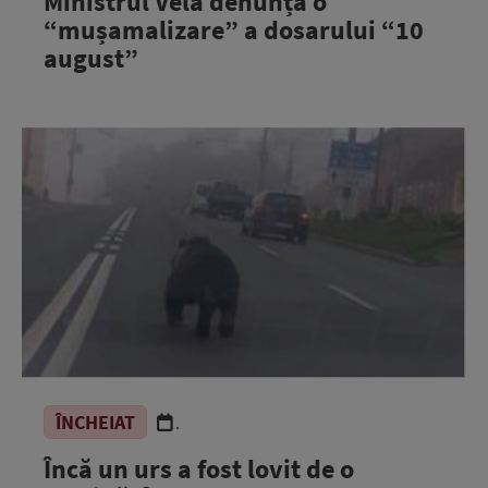
Ministrul Vela denunță o
“mușamalizare” a dosarului “10
august”
ÎNCHEIAT
.
Încă un urs a fost lovit de o