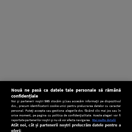
Nouă ne pasă ca datele tale personale să rămână
confidențiale
Noi și partenerii noștri
585
stocăm și/sau accesăm informații pe dispozitivul
dvs., precum identificatorii cookie unici pentru prelucrarea datelor cu caracter
personal. Puteți accepta sau gestiona alegerile dvs. făcând clic mai jos sau în
orice moment, pe pagina cu politica de confidențialitate. Aceste alegeri vor fi
raportate partenerilor noștri și nu vă vor afecta navigarea.
Mai multe detalii
Atât noi, cât și partenerii noștri prelucrăm datele pentru a
oferi: