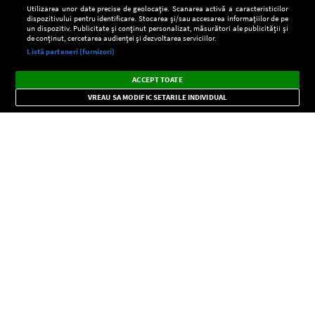
Utilizarea unor date precise de geolocație. Scanarea activă a caracteristicilor
dispozitivului pentru identificare. Stocarea și/sau accesarea informațiilor de pe
un dispozitiv. Publicitate și conținut personalizat, măsurători ale publicității și
de conținut, cercetarea audienței și dezvoltarea serviciilor.
Setări:
Listă parteneri (furnizori)
Ascultă Europa FM în aplicație
Dark
×
Instalează
Radio live, podcasturi, știri și alerte
ACCEPT TOATE
Mode
importante.
VREAU SA MODIFIC SETARILE INDIVIDUAL
CONFIDENŢIALITATE
Copyright © Europa FM. Toate drepturile rezervate. 2026
SOCIAL