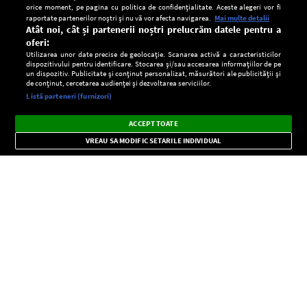
orice moment, pe pagina cu politica de confidențialitate. Aceste alegeri vor fi
raportate partenerilor noștri și nu vă vor afecta navigarea.
Mai multe detalii
Atât noi, cât și partenerii noștri prelucrăm datele pentru a
oferi:
Utilizarea unor date precise de geolocație. Scanarea activă a caracteristicilor
dispozitivului pentru identificare. Stocarea și/sau accesarea informațiilor de pe
un dispozitiv. Publicitate și conținut personalizat, măsurători ale publicității și
de conținut, cercetarea audienței și dezvoltarea serviciilor.
Setări:
Listă parteneri (furnizori)
Ascultă Europa FM în aplicație
Dark
×
Instalează
Radio live, podcasturi, știri și alerte
ACCEPT TOATE
Mode
importante.
VREAU SA MODIFIC SETARILE INDIVIDUAL
CONFIDENŢIALITATE
Copyright © Europa FM. Toate drepturile rezervate. 2026
SOCIAL