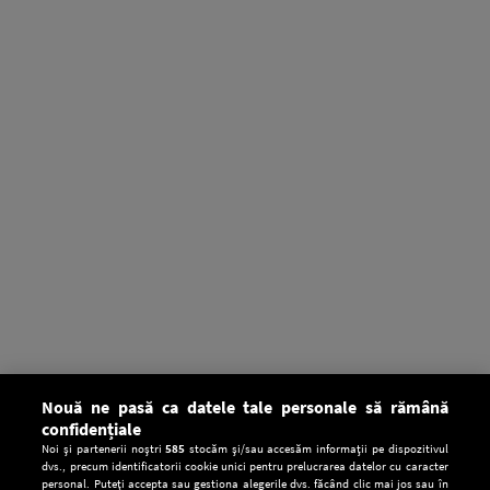
Nouă ne pasă ca datele tale personale să rămână
confidențiale
Noi și partenerii noștri
585
stocăm și/sau accesăm informații pe dispozitivul
dvs., precum identificatorii cookie unici pentru prelucrarea datelor cu caracter
personal. Puteți accepta sau gestiona alegerile dvs. făcând clic mai jos sau în