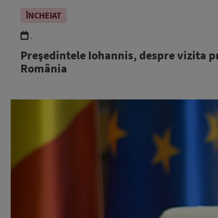
ÎNCHEIAT
.
Preşedintele Iohannis, despre vizita p
România