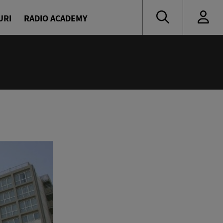
URI
RADIO ACADEMY
:00
ress
escu