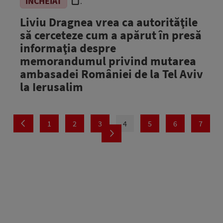
ÎNCHEIAT
.
Liviu Dragnea vrea ca autorităţile
să cerceteze cum a apărut în presă
informaţia despre
memorandumul privind mutarea
ambasadei României de la Tel Aviv
la Ierusalim
1
2
3
4
5
6
7