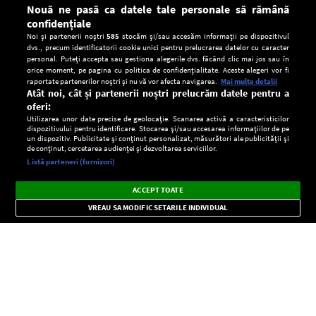
Nouă ne pasă ca datele tale personale să rămână
confidențiale
Noi și partenerii noștri
585
stocăm și/sau accesăm informații pe dispozitivul
dvs., precum identificatorii cookie unici pentru prelucrarea datelor cu caracter
personal. Puteți accepta sau gestiona alegerile dvs. făcând clic mai jos sau în
orice moment, pe pagina cu politica de confidențialitate. Aceste alegeri vor fi
raportate partenerilor noștri și nu vă vor afecta navigarea.
Mai multe detalii
Atât noi, cât și partenerii noștri prelucrăm datele pentru a
oferi:
Utilizarea unor date precise de geolocație. Scanarea activă a caracteristicilor
dispozitivului pentru identificare. Stocarea și/sau accesarea informațiilor de pe
un dispozitiv. Publicitate și conținut personalizat, măsurători ale publicității și
de conținut, cercetarea audienței și dezvoltarea serviciilor.
Setări:
Listă parteneri (furnizori)
Ascultă Europa FM în aplicație
Dark
×
Instalează
Radio live, podcasturi, știri și alerte
ACCEPT TOATE
Mode
importante.
VREAU SA MODIFIC SETARILE INDIVIDUAL
CONFIDENŢIALITATE