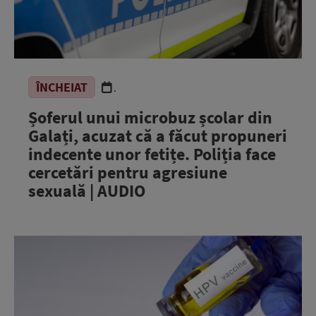
ÎNCHEIAT
.
Șoferul unui microbuz școlar din
Galați, acuzat că a făcut propuneri
indecente unor fetițe. Poliția face
cercetări pentru agresiune
sexuală | AUDIO