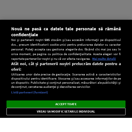
Nouă ne pasă ca datele tale personale să rămână
confidențiale
Noi și partenerii noștri
585
stocăm și/sau accesăm informații pe dispozitivul
dvs., precum identificatorii cookie unici pentru prelucrarea datelor cu caracter
personal. Puteți accepta sau gestiona alegerile dvs. făcând clic mai jos sau în
orice moment, pe pagina cu politica de confidențialitate. Aceste alegeri vor fi
raportate partenerilor noștri și nu vă vor afecta navigarea.
Mai multe detalii
Atât noi, cât și partenerii noștri prelucrăm datele pentru a
oferi:
Utilizarea unor date precise de geolocație. Scanarea activă a caracteristicilor
dispozitivului pentru identificare. Stocarea și/sau accesarea informațiilor de pe
un dispozitiv. Publicitate și conținut personalizat, măsurători ale publicității și
de conținut, cercetarea audienței și dezvoltarea serviciilor.
Setări:
Listă parteneri (furnizori)
Ascultă Europa FM în aplicație
Dark
×
Instalează
Radio live, podcasturi, știri și alerte
ACCEPT TOATE
Mode
importante.
VREAU SA MODIFIC SETARILE INDIVIDUAL
CONFIDENŢIALITATE