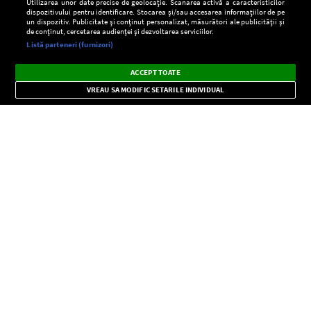
Utilizarea unor date precise de geolocație. Scanarea activă a caracteristicilor
dispozitivului pentru identificare. Stocarea și/sau accesarea informațiilor de pe
un dispozitiv. Publicitate și conținut personalizat, măsurători ale publicității și
de conținut, cercetarea audienței și dezvoltarea serviciilor.
Setări:
Listă parteneri (furnizori)
Ascultă Europa FM în aplicație
Dark
×
Instalează
Radio live, podcasturi, știri și alerte
ACCEPT TOATE
Mode
importante.
VREAU SA MODIFIC SETARILE INDIVIDUAL
CONFIDENŢIALITATE
Copyright © Europa FM. Toate drepturile rezervate. 2026
SOCIAL