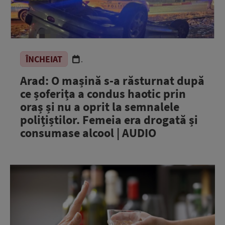
ÎNCHEIAT
.
Arad: O mașină s-a răsturnat după
ce șoferița a condus haotic prin
oraș și nu a oprit la semnalele
polițiștilor. Femeia era drogată și
consumase alcool | AUDIO