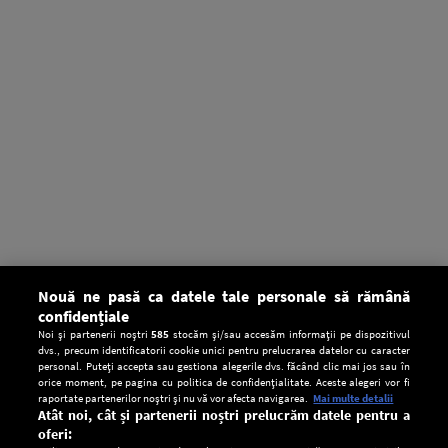
Nouă ne pasă ca datele tale personale să rămână
confidențiale
Noi și partenerii noștri
585
stocăm și/sau accesăm informații pe dispozitivul
dvs., precum identificatorii cookie unici pentru prelucrarea datelor cu caracter
personal. Puteți accepta sau gestiona alegerile dvs. făcând clic mai jos sau în
orice moment, pe pagina cu politica de confidențialitate. Aceste alegeri vor fi
raportate partenerilor noștri și nu vă vor afecta navigarea.
Mai multe detalii
Atât noi, cât și partenerii noștri prelucrăm datele pentru a
oferi: