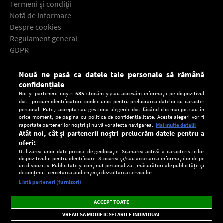
Termeni şi condiţii
Notă de Informare
Despre cookies
Regulament general
GDPR
Contact
Nouă ne pasă ca datele tale personale să rămână
Descarcă gratuit aplicaţia Europa FM pentru smartphone:
confidențiale
Noi și partenerii noștri
585
stocăm și/sau accesăm informații pe dispozitivul
dvs., precum identificatorii cookie unici pentru prelucrarea datelor cu caracter
personal. Puteți accepta sau gestiona alegerile dvs. făcând clic mai jos sau în
orice moment, pe pagina cu politica de confidențialitate. Aceste alegeri vor fi
raportate partenerilor noștri și nu vă vor afecta navigarea.
Mai multe detalii
Atât noi, cât și partenerii noștri prelucrăm datele pentru a
oferi:
Utilizarea unor date precise de geolocație. Scanarea activă a caracteristicilor
dispozitivului pentru identificare. Stocarea și/sau accesarea informațiilor de pe
un dispozitiv. Publicitate și conținut personalizat, măsurători ale publicității și
de conținut, cercetarea audienței și dezvoltarea serviciilor.
Setări:
Listă parteneri (furnizori)
Ascultă Europa FM în aplicație
Dark
×
Instalează
Radio live, podcasturi, știri și alerte
ACCEPT TOATE
Mode
importante.
VREAU SA MODIFIC SETARILE INDIVIDUAL
CONFIDENŢIALITATE