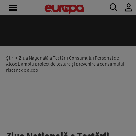
ACASĂ
ȘTIRI
RADIO
Știri
> Ziua Națională a Testării Consumului Personal de
Alcool, amplu proiect de testare și prevenire a consumului
riscant de alcool
CONCURSURI
PODCAST
ASCULTĂ
LIVE