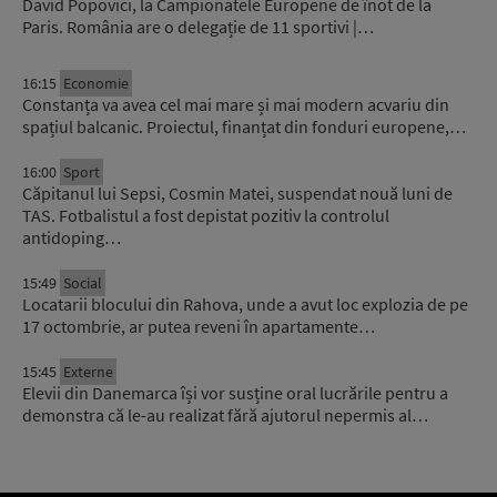
David Popovici, la Campionatele Europene de înot de la
Paris. România are o delegație de 11 sportivi |…
16:15
Economie
Constanța va avea cel mai mare și mai modern acvariu din
spațiul balcanic. Proiectul, finanțat din fonduri europene,…
16:00
Sport
Căpitanul lui Sepsi, Cosmin Matei, suspendat nouă luni de
TAS. Fotbalistul a fost depistat pozitiv la controlul
antidoping…
15:49
Social
Locatarii blocului din Rahova, unde a avut loc explozia de pe
17 octombrie, ar putea reveni în apartamente…
15:45
Externe
Elevii din Danemarca își vor susține oral lucrările pentru a
demonstra că le-au realizat fără ajutorul nepermis al…