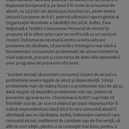
Regiunea Europeană și pe locul 9 în lume la consumul de
alcool, cu 12,6 litri de alcool pur/locuitor/an, peste media
Uniunii Europene de 9.8 l, potrivit ultimului raport global al
Organizației Mondiale a Sănătății din 2018. Astfel, Ziua
Națională a Testării Consumului Personal de Alcool își
propune să le ofere celor care se confruntă cu un consum
riscant, îndrumarea necesară pentru a evita viitoare
probleme de sănătate, să permită o înțelegere mai clară a
fenomenului consumului problematic de alcool existent la
nivel național, precum și colectarea de date utile dezvoltării
unor programe de prevenire eficiente.
”Suntem tentați să asociem consumul riscant de alcool cu
problemele severe legate de abuz și dependență. Totuși
problemele mari de mâine încep cu problemele mici de azi și,
dacă reușim să depistăm problemele mici azi, putem să
prevenim agravarea lor. Chestionarul AUDIT cuprinde 10
întrebări scurte, iar scorul obținut pe baza răspunsurilor îi
indică respondentului dacă felul în care consumă alcool îi
afectează sau nu sănătatea. Astfel, îndemnăm oamenii care
consumă alcool, indiferent de cantitate sau de frecvență, să
afle ce scor obțin, pentru a se cunoaște mai bine, pentru a