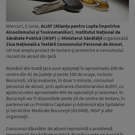
Miercuri, 5 iunie,
ALIAT (Alianța pentru Lupta Împotriva
Alcoolismului și Toxicomaniilor)
,
Institutul Național de
Sănătate Publică (INSP)
și
Ministerul Sănătății
organizează
Ziua Națională a Testării Consumului Personal de Alcool
,
cel mai amplu proiect de testare și prevenire a consumului
riscant de alcool din țară.
Românii din toată țara sunt așteptați în aproximativ 200 de
centre din 41 de județe și peste 100 de orașe, inclusiv
București, să își evalueze, în doar 5 minute, consumul
personal de alcool, prin aplicarea chestionarului AUDIT, cu
ajutorul celor aproximativ 400 de specialiști și voluntari. În
București vor fi disponibile peste 20 de centre de testare, în
parteneriat cu Primăria Capitalei și Administrația Spitalelor
și Serviciilor Medicale București (ASSMB), INSP și alte
organizații.
Consumul dăunător de alcool reprezintă o problemă
importantă de sănătate publică: România este pe locul 8 în