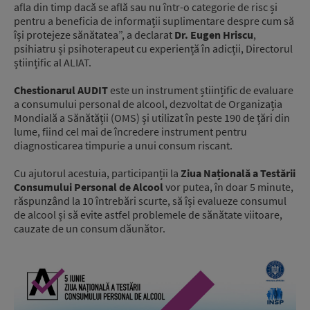
afla din timp dacă se află sau nu într-o categorie de risc și
pentru a beneficia de informații suplimentare despre cum să
își protejeze sănătatea”, a declarat
Dr. Eugen Hriscu
,
psihiatru și psihoterapeut cu experiență în adicții, Directorul
științific al ALIAT.
Chestionarul AUDIT
este un instrument științific de evaluare
a consumului personal de alcool, dezvoltat de Organizația
Mondială a Sănătății (OMS) și utilizat în peste 190 de țări din
lume, fiind cel mai de încredere instrument pentru
diagnosticarea timpurie a unui consum riscant.
Cu ajutorul acestuia, participanții la
Ziua Națională a Testării
Consumului Personal de Alcool
vor putea, în doar 5 minute,
răspunzând la 10 întrebări scurte, să își evalueze consumul
de alcool și să evite astfel problemele de sănătate viitoare,
cauzate de un consum dăunător.