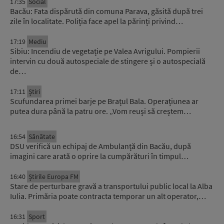
17:35
Social
Bacău: Fata dispărută din comuna Parava, găsită după trei
zile în localitate. Poliția face apel la părinți privind…
17:19
Mediu
Sibiu: Incendiu de vegetație pe Valea Avrigului. Pompierii
intervin cu două autospeciale de stingere și o autospecială
de…
17:11
Știri
Scufundarea primei barje pe Brațul Bala. Operațiunea ar
putea dura până la patru ore. „Vom reuși să creștem…
16:54
Sănătate
DSU verifică un echipaj de Ambulanță din Bacău, după
imagini care arată o oprire la cumpărături în timpul…
16:40
Știrile Europa FM
Stare de perturbare gravă a transportului public local la Alba
Iulia. Primăria poate contracta temporar un alt operator,…
16:31
Sport