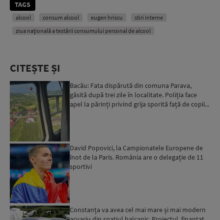
TAGS
alcool
consum alcool
eugen hriscu
stiri interne
ziua națională a testării consumului personal de alcool
CITEȘTE ȘI
Bacău: Fata dispărută din comuna Parava,
găsită după trei zile în localitate. Poliția face
apel la părinți privind grija sporită față de copii...
David Popovici, la Campionatele Europene de
înot de la Paris. România are o delegație de 11
sportivi
Constanța va avea cel mai mare și mai modern
acvariu din spațiul balcanic. Proiectul, finanțat