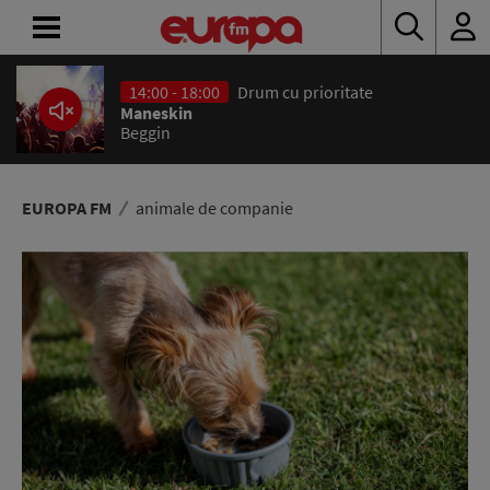
14:00 - 18:00
Drum cu prioritate
ACASĂ
Maneskin
Beggin
ȘTIRI
RADIO
EUROPA FM
animale de companie
CONCURSURI
PODCAST
ASCULTĂ
LIVE