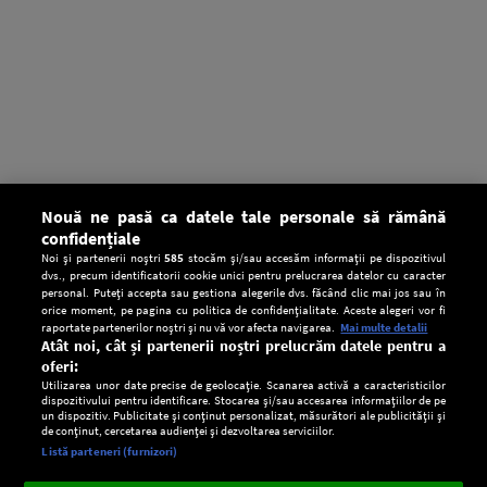
Nouă ne pasă ca datele tale personale să rămână
confidențiale
Noi și partenerii noștri
585
stocăm și/sau accesăm informații pe dispozitivul
dvs., precum identificatorii cookie unici pentru prelucrarea datelor cu caracter
personal. Puteți accepta sau gestiona alegerile dvs. făcând clic mai jos sau în
orice moment, pe pagina cu politica de confidențialitate. Aceste alegeri vor fi
raportate partenerilor noștri și nu vă vor afecta navigarea.
Mai multe detalii
Atât noi, cât și partenerii noștri prelucrăm datele pentru a
oferi:
Utilizarea unor date precise de geolocație. Scanarea activă a caracteristicilor
dispozitivului pentru identificare. Stocarea și/sau accesarea informațiilor de pe
un dispozitiv. Publicitate și conținut personalizat, măsurători ale publicității și
de conținut, cercetarea audienței și dezvoltarea serviciilor.
Setări:
Listă parteneri (furnizori)
Ascultă Europa FM în aplicație
Dark