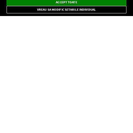
×
Instalează
Radio live, podcasturi, știri și alerte
ACCEPT TOATE
Mode
importante.
VREAU SA MODIFIC SETARILE INDIVIDUAL
CONFIDENŢIALITATE
Copyright © Europa FM. Toate drepturile rezervate. 2026
SOCIAL
INFORMAŢII