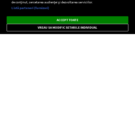
de conținut, cercetarea audienței și dezvoltarea serviciilor.
Setări:
Listă parteneri (furnizori)
Ascultă Europa FM în aplicație
Dark
×
Instalează
Radio live, podcasturi, știri și alerte
ACCEPT TOATE
Mode
importante.
VREAU SA MODIFIC SETARILE INDIVIDUAL
CONFIDENŢIALITATE
Copyright © Europa FM. Toate drepturile rezervate. 2026
SOCIAL