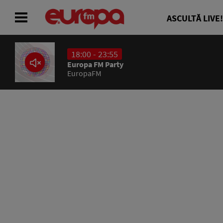
ASCULTĂ LIVE!
18:00 - 23:55
ACASĂ
Europa FM Party
EuropaFM
ȘTIRI
RADIO
CONCURSURI
PODCAST
ASCULTĂ LIVE