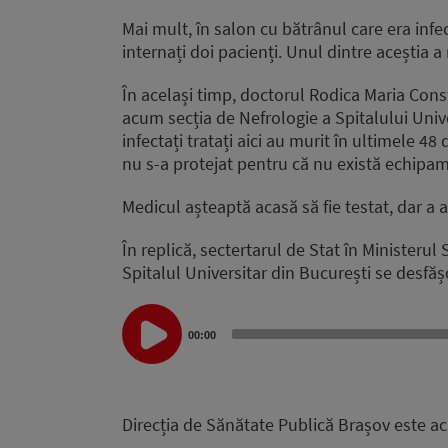
Mai mult, în salon cu bătrânul care era infec
internați doi pacienți. Unul dintre aceștia a 
În același timp, doctorul Rodica Maria Const
acum secția de Nefrologie a Spitalului Unive
infectați tratați aici au murit în ultimele 48
nu s-a protejat pentru că nu există echipam
Medicul așteaptă acasă să fie testat, dar a afl
În replică, sectertarul de Stat în Ministeru
Spitalul Universitar din București se desfă
Audio
Player
00:00
Direcția de Sănătate Publică Brașov este acu