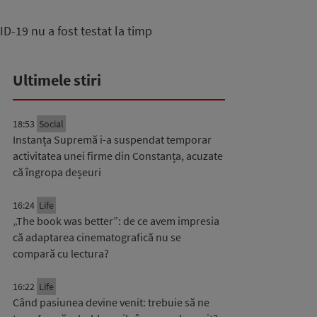
D-19 nu a fost testat la timp
Ultimele stiri
18:53
Social
Instanța Supremă i-a suspendat temporar
activitatea unei firme din Constanța, acuzate
că îngropa deșeuri
16:24
Life
„The book was better”: de ce avem impresia
că adaptarea cinematografică nu se
compară cu lectura?
16:22
Life
Când pasiunea devine venit: trebuie să ne