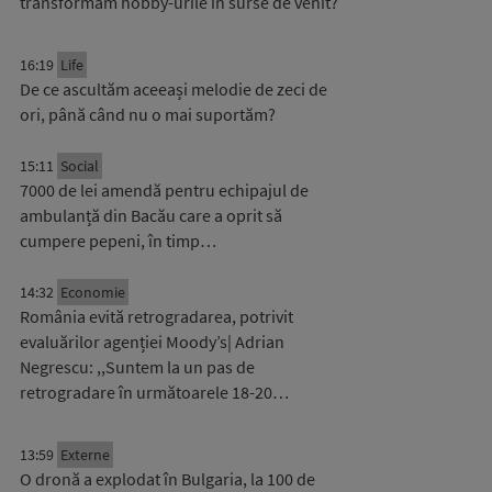
transformăm hobby-urile în surse de venit?
16:19
Life
De ce ascultăm aceeași melodie de zeci de
ori, până când nu o mai suportăm?
15:11
Social
7000 de lei amendă pentru echipajul de
ambulanță din Bacău care a oprit să
cumpere pepeni, în timp…
14:32
Economie
România evită retrogradarea, potrivit
evaluărilor agenției Moody’s| Adrian
Negrescu: ,,Suntem la un pas de
retrogradare în următoarele 18-20…
13:59
Externe
O dronă a explodat în Bulgaria, la 100 de