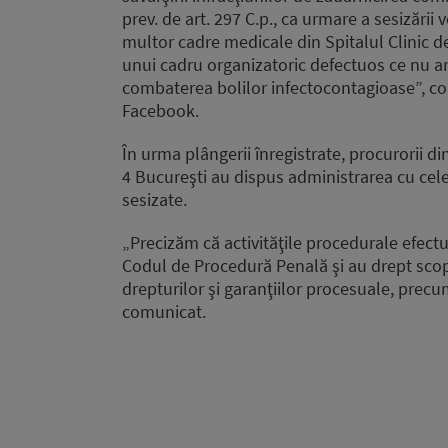
prev. de art. 297 C.p., ca urmare a sesizării
multor cadre medicale din Spitalul Clinic de
unui cadru organizatoric defectuos ce nu a
combaterea bolilor infectocontagioase”, co
Facebook.
În urma plângerii înregistrate, procurorii d
4 Bucureşti au dispus administrarea cu cele
sesizate.
„Precizăm că activităţile procedurale efect
Codul de Procedură Penală şi au drept scop
drepturilor şi garanţiilor procesuale, precu
comunicat.