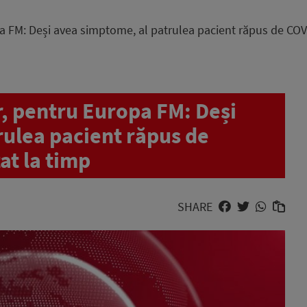
a FM: Deși avea simptome, al patrulea pacient răpus de COVI
r, pentru Europa FM: Deși
rulea pacient răpus de
at la timp
SHARE