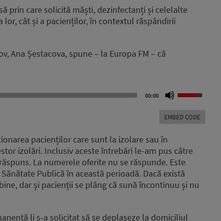
or
ă prin care solicită măști, dezinfectanți și celelalte
decrease
or, cât și a pacienților, în contextul răspândirii
volume.
șov, Ana Șestacova, spune – la Europa FM – că
Use
00:00
Up/Down
Arrow
EMBED CODE
keys
to
ionarea pacienților care sunt la izolare sau în
increase
tor izolări. Inclusiv aceste întrebări le-am pus către
or
a răspuns. La numerele oferite nu se răspunde. Este
decrease
volume.
e Sănătate Publică în această perioadă. Dacă există
 bine, dar și pacienții se plâng că sună încontinuu și nu
anență li s-a solicitat să se deplaseze la domiciliul