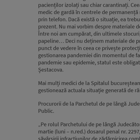
pacienților izolați sau chiar carantinați. Cee
medic de gardă în centrele de permanență n
prin telefon. Dacă există o situație, ea trebu
prezent. Nu mai vorbim despre materiale de 
Între noi am cumpărat, din ultimele stocuri,
papeline… Deci nu deținem materiale de pro
punct de vedere în ceea ce privește protecți
gestionarea pandemiei din momentul de față.
pandemie sau epidemie, statul este obligat 
Șestacova.
Mai mulți medici de la Spitalul bucureștean
gestionează actuala situație generată de r
Procurorii de la Parchetul de pe lângă Judec
Public.
„Pe rolul Parchetului de pe lângă Judecători
martie (luni – n.red.) dosarul penal nr. 229
săvârşirii infracţiunilor de zădărnicirea comb