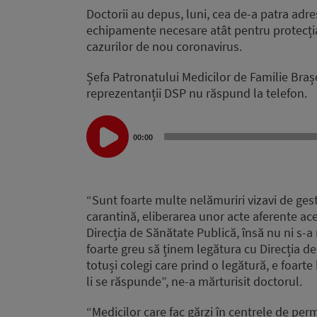
Doctorii au depus, luni, cea de-a patra adres
echipamente necesare atât pentru protecția l
cazurilor de nou coronavirus.
Șefa Patronatului Medicilor de Familie Bra
reprezentanții DSP nu răspund la telefon.
Audio
Player
00:00
“Sunt foarte multe nelămuriri vizavi de gest
carantină, eliberarea unor acte aferente aces
Direcția de Sănătate Publică, însă nu ni s-
foarte greu să ținem legătura cu Direcția d
totuși colegi care prind o legătură, e foarte
li se răspunde”, ne-a mărturisit doctorul.
“Medicilor care fac gărzi în centrele de perm