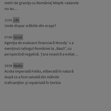
metri de granița cu România| MApN: radarele
nu au…
11:01
Life
Unde dispar vrăbiile din orașe?
07:09
Social
Agenția de evaluare financiară Moody`s a
menținut ratingul României la „Baa3”, cu
perspectivă negativă. Țara noastră a evitat…
19:58
Mediu
Acvila imperială Feliks, eliberată în natură
după ce a fost salvată din mâinile
traficanților și repatriată în Serbia