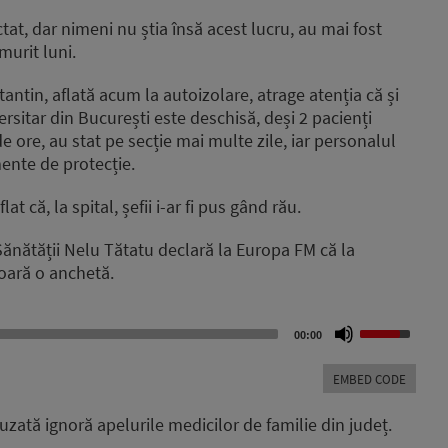
tat, dar nimeni nu știa însă acest lucru, au mai fost
murit luni.
antin, aflată acum la autoizolare, atrage atenția că și
rsitar din București este deschisă, deși 2 pacienți
 de ore, au stat pe secție mai multe zile, iar personalul
ente de protecție.
at că, la spital, șefii i-ar fi pus gând rău.
l Sănătății Nelu Tătatu declară la Europa FM că la
șoară o anchetă.
Use
00:00
Up/Down
Arrow
EMBED CODE
keys
to
zată ignoră apelurile medicilor de familie din județ.
increase