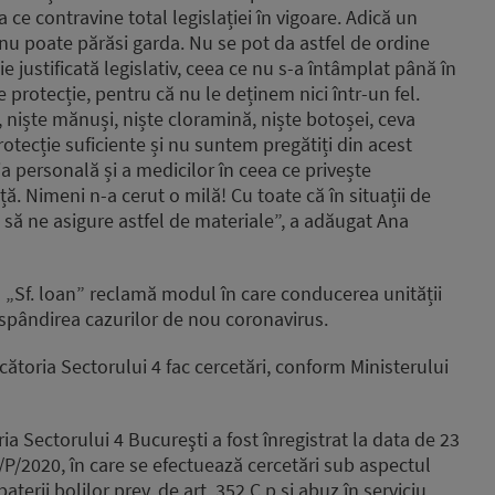
a ce contravine total legislației în vigoare. Adică un
u poate părăsi garda. Nu se pot da astfel de ordine
ie justificată legislativ, ceea ce nu s-a întâmplat până în
protecție, pentru că nu le deținem nici într-un fel.
 niște mănuși, niște cloramină, niște botoșei, ceva
tecție suficiente și nu suntem pregătiți din acest
a personală și a medicilor în ceea ce privește
 Nimeni n-a cerut o milă! Cu toate că în situații de
să ne asigure astfel de materiale”, a adăugat Ana
 „Sf. loan” reclamă modul în care conducerea unității
ăspândirea cazurilor de nou coronavirus.
ătoria Sectorului 4 fac cercetări, conform Ministerului
a Sectorului 4 Bucureşti a fost înregistrat la data de 23
7/P/2020, în care se efectuează cercetări sub aspectul
aterii bolilor prev. de art. 352 C.p.şi abuz în serviciu