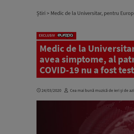
Știri
> Medic de la Universitar, pentru Europ
Medic de la Universita
avea simptome, al pat
COVID-19 nu a fost test
24/03/2020
Cea mai bună muzică de ieri și de azi