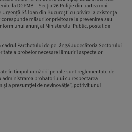
 venite la DGPMB – Secţia 26 Poliţie din partea mai
 Urgenţă Sf. loan din Bucureşti cu privire la existenţa
r corespunde măsurilor privitoare la prevenirea sau
nform unui anunț al Ministerului Public, postat de
in cadrul Parchetului de pe lângă Judecătoria Sectorului
ritate a probelor necesare lămuririi aspectelor
uate în timpul urmăririi penale sunt reglementate de
 administrarea probatoriului cu respectarea
m şi a prezumţiei de nevinovăţie”, potrivit unui