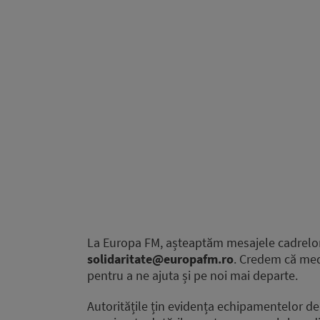
La Europa FM, așteaptăm mesajele cadrelor 
solidaritate@europafm.ro
. Credem că medic
pentru a ne ajuta și pe noi mai departe.
Autoritățile țin evidența echipamentelor de