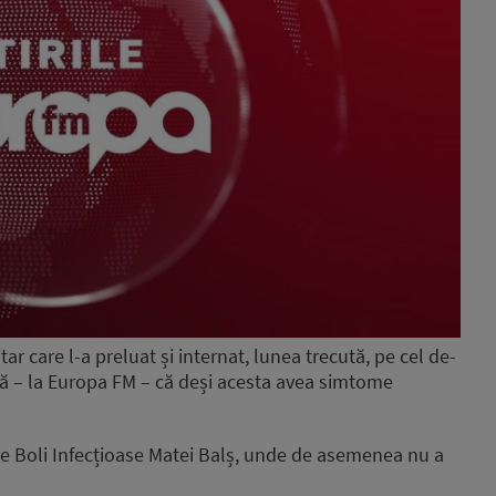
r care l-a preluat și internat, lunea trecută, pe cel de-
ă – la Europa FM – că deși acesta avea simtome
 de Boli Infecțioase Matei Balș, unde de asemenea nu a