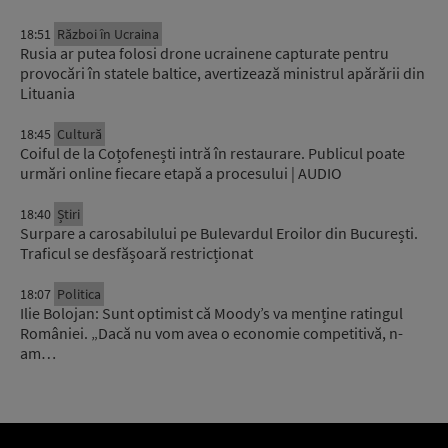
18:51
Război în Ucraina
Rusia ar putea folosi drone ucrainene capturate pentru
provocări în statele baltice, avertizează ministrul apărării din
Lituania
18:45
Cultură
Coiful de la Coțofenești intră în restaurare. Publicul poate
urmări online fiecare etapă a procesului | AUDIO
18:40
Știri
Surpare a carosabilului pe Bulevardul Eroilor din București.
Traficul se desfășoară restricționat
18:07
Politica
Ilie Bolojan: Sunt optimist că Moody’s va menține ratingul
României. „Dacă nu vom avea o economie competitivă, n-
am…