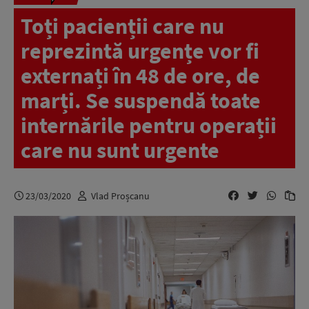
Toți pacienții care nu
reprezintă urgențe vor fi
externați în 48 de ore, de
marți. Se suspendă toate
internările pentru operații
care nu sunt urgente
23/03/2020
Vlad Proșcanu