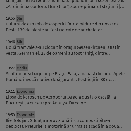
Mangalia nu va reduce iluminatul public în plin sezon estival.
„Ar diminua confortul turiștilor”, spune primarul stațiunii |…
19:55
Știri
Cultură de canabis descoperită într-o pădure din Covasna.
Peste 130 de plante au fost ridicate de anchetatori |…
19:46
Știri
Două tramvaie s-au ciocnit în orașul Gelsenkirchen, aflat în
vestul Germaniei. 25 de oameni au fost răniți, dintre…
19:27
Mediu
Scufundarea barjelor pe Brațul Bala, amânată din nou. Apele
Române invocă motive de siguranță. Restricții în 80 de…
19:11
Economie
Lipsa de kerosen pe Aeroportul Arad a dus la o escală, la
București, a cursei spre Antalya. Director:…
18:59
Economie
Ilie Bolojan: Situaţia aprovizionării cu combustibil s-a
deblocat. Prețurile la motorină ar urma să scadă în a doua…