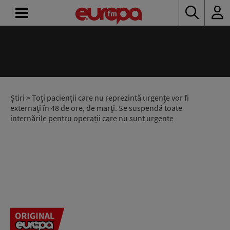
ACASĂ
ȘTIRI
RADIO
Știri
> Toți pacienții care nu reprezintă urgențe vor fi
externați în 48 de ore, de marți. Se suspendă toate
internările pentru operații care nu sunt urgente
CONCURSURI
PODCAST
ASCULTĂ
LIVE