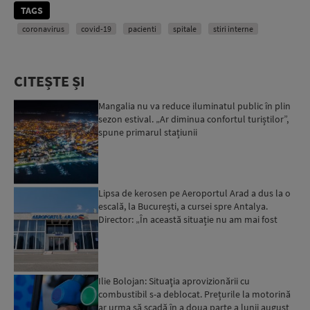
TAGS
coronavirus
covid-19
pacienti
spitale
stiri interne
CITEȘTE ȘI
Mangalia nu va reduce iluminatul public în plin
sezon estival. „Ar diminua confortul turiștilor”,
spune primarul stațiunii
Lipsa de kerosen pe Aeroportul Arad a dus la o
escală, la București, a cursei spre Antalya.
Director: „În această situație nu am mai fost
deloc”...
Ilie Bolojan: Situaţia aprovizionării cu
combustibil s-a deblocat. Prețurile la motorină
ar urma să scadă în a doua parte a lunii august