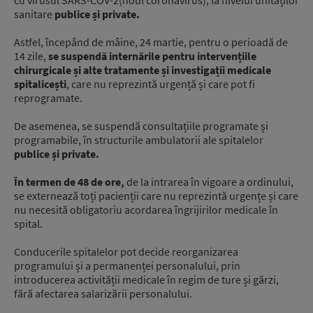
sanitare
publice și private.
Astfel, începând de mâine, 24 martie, pentru o perioadă de
14 zile,
se suspendă internările pentru intervențiile
chirurgicale și alte tratamente și investigații medicale
spitalicești
, care nu reprezintă urgență și care pot fi
reprogramate.
De asemenea, se suspendă consultațiile programate și
programabile, în structurile ambulatorii ale spitalelor
publice și private.
În termen de 48 de ore,
de la intrarea în vigoare a ordinului,
se externează toți pacienții care nu reprezintă urgențe și care
nu necesită obligatoriu acordarea îngrijirilor medicale în
spital.
Conducerile spitalelor pot decide reorganizarea
programului și a permanenței personalului, prin
introducerea activității medicale în regim de ture și gărzi,
fără afectarea salarizării personalului.