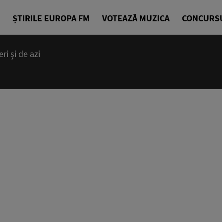
ȘTIRILE EUROPA FM
VOTEAZĂ MUZICA
CONCURS
i și de azi
14:00 - 23
Cea mai bună
EuropaFM