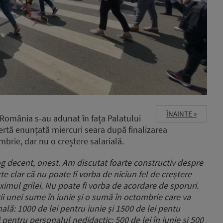
ÎNAINTE »
n România s-au adunat în fața Palatului
fertă enunțată miercuri seara după finalizarea
ombrie, dar nu o creștere salarială.
og decent, onest. Am discutat foarte constructiv despre
rte clar că nu poate fi vorba de niciun fel de creștere
ximul grilei. Nu poate fi vorba de acordare de sporuri.
ii unei sume în iunie și o sumă în octombrie care va
ală: 1000 de lei pentru iunie și 1500 de lei pentu
 pentru personalul nedidactic: 500 de lei în iunie și 500