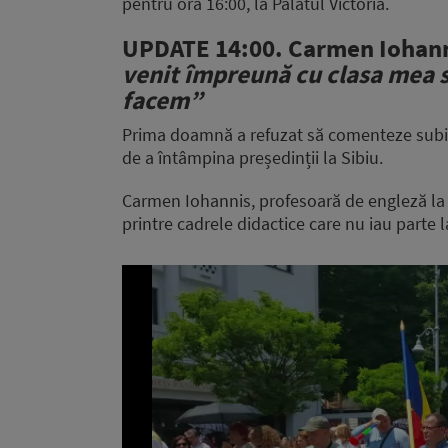
pentru ora 16:00, la Palatul Victoria.
UPDATE 14:00.
Carmen Iohann
venit împreună cu clasa mea s
facem”
Prima doamnă a refuzat să comenteze subiec
de a întâmpina președinții la Sibiu.
Carmen Iohannis, profesoară de engleză la 
printre cadrele didactice care nu iau parte
Video
Player