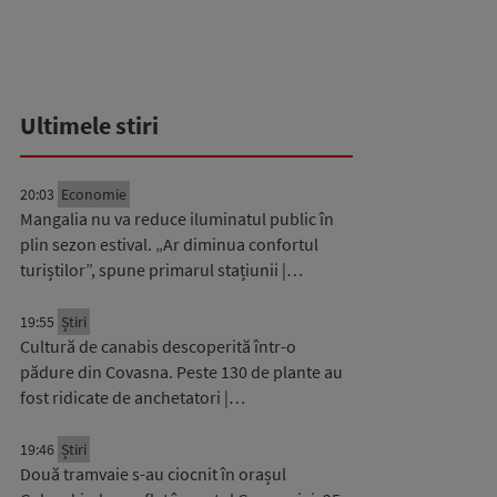
Ultimele stiri
20:03
Economie
Mangalia nu va reduce iluminatul public în
plin sezon estival. „Ar diminua confortul
turiștilor”, spune primarul stațiunii |…
19:55
Știri
Cultură de canabis descoperită într-o
pădure din Covasna. Peste 130 de plante au
fost ridicate de anchetatori |…
19:46
Știri
Două tramvaie s-au ciocnit în orașul