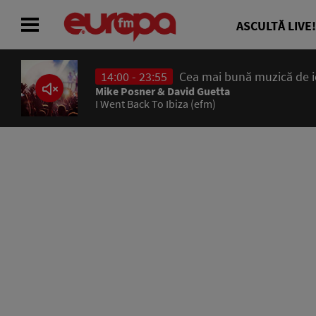
ASCULTĂ LIVE!
14:00 - 23:55
Cea mai bună muzică de ier
ACASĂ
Mike Posner & David Guetta
I Went Back To Ibiza (efm)
ȘTIRI
RADIO
CONCURSURI
PODCAST
ASCULTĂ LIVE