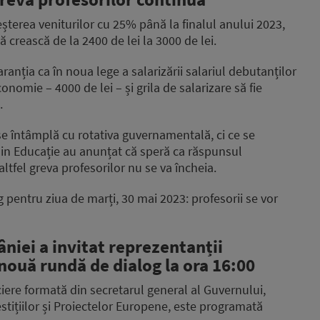
reșterea veniturilor cu 25% până la finalul anului 2023,
 crească de la 2400 de lei la 3000 de lei.
garanția ca în noua lege a salarizării salariul debutanților
nomie – 4000 de lei – și grila de salarizare să fie
.
se întâmplă cu rotativa guvernamentală, ci ce se
 din Educație au anunțat că speră ca răspunsul
altfel greva profesorilor nu se va încheia.
g pentru ziua de marți, 30 mai 2023: profesorii se vor
iei a invitat reprezentanții
 nouă rundă de dialog la ora 16:00
ciere formată din secretarul general al Guvernului,
vestițiilor și Proiectelor Europene, este programată