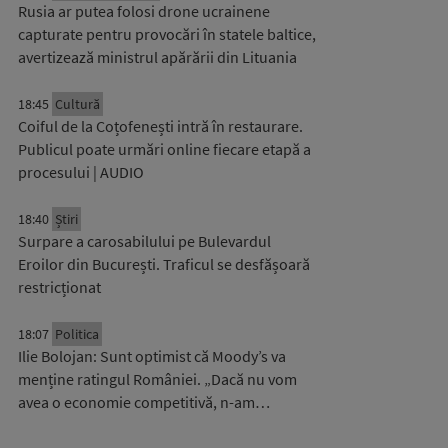
Rusia ar putea folosi drone ucrainene
capturate pentru provocări în statele baltice,
avertizează ministrul apărării din Lituania
18:45
Cultură
Coiful de la Coțofenești intră în restaurare.
Publicul poate urmări online fiecare etapă a
procesului | AUDIO
18:40
Știri
Surpare a carosabilului pe Bulevardul
Eroilor din București. Traficul se desfășoară
restricționat
18:07
Politica
Ilie Bolojan: Sunt optimist că Moody’s va
menține ratingul României. „Dacă nu vom
avea o economie competitivă, n-am…