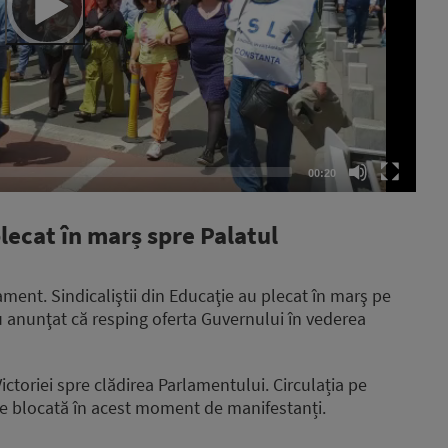
00:20
lecat în marș spre Palatul
ament. Sindicaliştii din Educaţie au plecat în marş pe
 au anunţat că resping oferta Guvernului în vederea
ctoriei spre clădirea Parlamentului. Circulația pe
te blocată în acest moment de manifestanți.