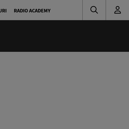
URI
RADIO ACADEMY
:55
 muzică de ieri și de azi