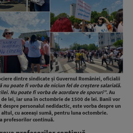
ciere dintre sindicate și Guvernul României, oficialii
ă nu poate fi vorba de niciun fel de creștere salarială.
ilei. Nu poate fi vorba de acordare de sporuri”
. Au
de lei, iar una în octombrie de 1500 de lei. Banii vor
Cât despre personalul nedidactic, este vorba despre un
un altul, cu aceeași sumă, pentru luna octombrie.
va profesorilor continuă.
Greva profesorilor continuă