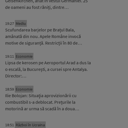
Gelsenkirchen, aflat în vestul Germaniei. 25
de oameni au fost răniți, dintre…
19:27
Mediu
Scufundarea barjelor pe Brațul Bala,
amânată din nou. Apele Române invocă
motive de siguranță. Restricții în 80 de…
19:11
Economie
Lipsa de kerosen pe Aeroportul Arad a dus la
o escală, la București, a cursei spre Antalya.
Director:…
18:59
Economie
Ilie Bolojan: Situaţia aprovizionării cu
combustibil s-a deblocat. Prețurile la
motorină ar urma să scadă în a doua…
18:51
Război în Ucraina