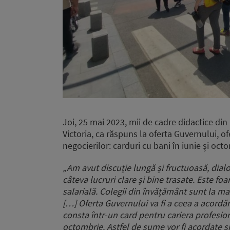
Joi, 25 mai 2023, mii de cadre didactice di
Victoria, ca răspuns la oferta Guvernului, o
negocierilor: carduri cu bani în iunie și oct
„Am avut discuție lungă și fructuoasă, dial
câteva lucruri clare și bine trasate. Este foa
salarială. Colegii din învățământ sunt la ma
[…] Oferta Guvernului va fi a ceea a acordăr
consta într-un card pentru cariera profesion
octombrie. Astfel de sume vor fi acordate și