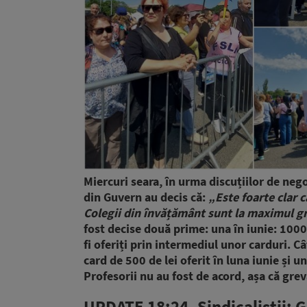
Miercuri seara, în urma discuțiilor de nego
din Guvern au decis că:
„Este foarte clar c
Colegii din învățământ sunt la maximul gr
fost decise două prime: una în iunie: 1000 
fi oferiți prin intermediul unor carduri. 
card de 500 de lei oferit în luna iunie și 
Profesorii nu au fost de acord, așa că gre
UPDATE 18:24. Sindicaliștii: 