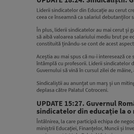
Liderii sindicatelor din Educație au cerut c
ceea ce înseamnă ca salariul debutanților să
În plus, liderii sindicatelor au mai cerut și 
să aibă valoarea salariului mediu brut pe eco
constituită ținându-se cont de acest aspect
Aceștia au mai spus că nu-i interesează ce 
întâmplă cu profesorii. Liderii sindicatelor
Guvernului să vină în cursul zilei de mâine, 
Sindicaliștii au anunțat un marș și un mitin
deplasa către Palatul Cotroceni.
UPDATE 15:27. Guvernul Român
sindicatelor din educație la o
Întâlnirea, la care participă echipa de nego
miniștrii Educației, Finanțelor, Muncii și In