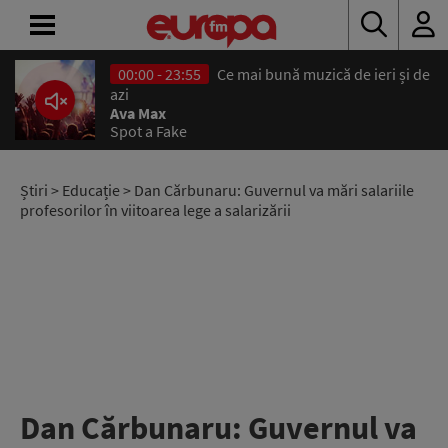
00:00 - 23:55
Ce mai bună muzică de ieri și de
ACASĂ
azi
Ava Max
Spot a Fake
ȘTIRI
RADIO
Știri
>
Educație
> Dan Cărbunaru: Guvernul va mări salariile
profesorilor în viitoarea lege a salarizării
CONCURSURI
PODCAST
ASCULTĂ
LIVE
Dan Cărbunaru: Guvernul va