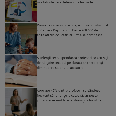
modalitate de a detensiona lucrurile
Prima de carieră didactică, supusă votului final
în Camera Deputaților. Peste 260.000 de
angajați din educație ar urma să primească
1.500 de lei...
Studenții cer suspendarea profesorilor acuzați
de hărțuire sexuală pe durata anchetelor și
diminuarea salariului acestora
Aproape 40% dintre profesori se gândesc
frecvent să renunțe la catedră, iar peste
jumătate se simt foarte stresați la locul de
muncă