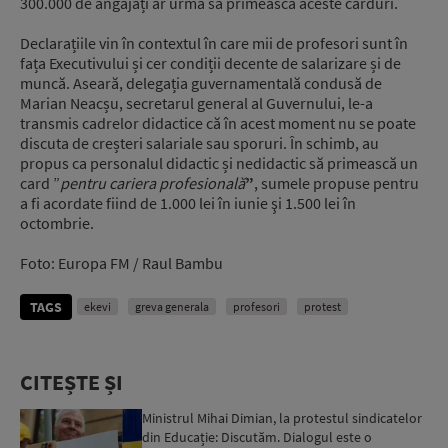
300.000 de angajați ar urma să primească aceste carduri.
Declarațiile vin în contextul în care mii de profesori sunt în
fața Executivului și cer condiții decente de salarizare și de
muncă. Aseară, delegația guvernamentală condusă de
Marian Neacșu, secretarul general al Guvernului, le-a
transmis cadrelor didactice că în acest moment nu se poate
discuta de creșteri salariale sau sporuri. În schimb, au
propus ca personalul didactic și nedidactic să primească un
card ”
pentru cariera profesională
”
, sumele propuse pentru
a fi acordate fiind de 1.000 lei în iunie şi 1.500 lei în
octombrie.
Foto: Europa FM / Raul Bambu
TAGS
ekevi
greva generala
profesori
protest
CITEȘTE ȘI
Ministrul Mihai Dimian, la protestul sindicatelor
din Educație: Discutăm. Dialogul este o