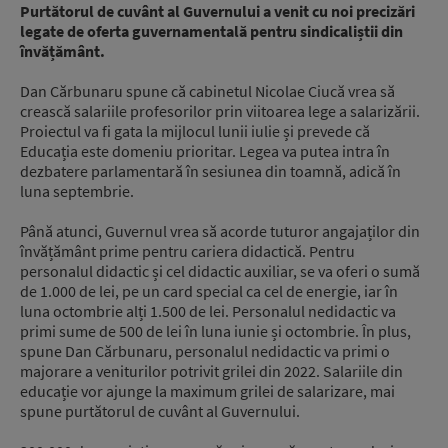
Purtătorul de cuvânt al Guvernului a venit cu noi precizări
legate de oferta guvernamentală pentru sindicaliștii din
învățământ.
Dan Cărbunaru spune că cabinetul Nicolae Ciucă vrea să
crească salariile profesorilor prin viitoarea lege a salarizării.
Proiectul va fi gata la mijlocul lunii iulie și prevede că
Educația este domeniu prioritar. Legea va putea intra în
dezbatere parlamentară în sesiunea din toamnă, adică în
luna septembrie.
Până atunci, Guvernul vrea să acorde tuturor angajaților din
învățământ prime pentru cariera didactică. Pentru
personalul didactic și cel didactic auxiliar, se va oferi o sumă
de 1.000 de lei, pe un card special ca cel de energie, iar în
luna octombrie alți 1.500 de lei. Personalul nedidactic va
primi sume de 500 de lei în luna iunie și octombrie. În plus,
spune Dan Cărbunaru, personalul nedidactic va primi o
majorare a veniturilor potrivit grilei din 2022. Salariile din
educație vor ajunge la maximum grilei de salarizare, mai
spune purtătorul de cuvânt al Guvernului.