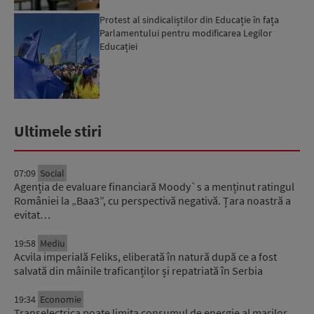
Protest al sindicaliștilor din Educație în fața
Parlamentului pentru modificarea Legilor
Educației
Ultimele stiri
07:09
Social
Agenția de evaluare financiară Moody`s a menținut ratingul
României la „Baa3”, cu perspectivă negativă. Țara noastră a
evitat…
19:58
Mediu
Acvila imperială Feliks, eliberată în natură după ce a fost
salvată din mâinile traficanților și repatriată în Serbia
19:34
Economie
Transelectrica poate limita consumul de energie al marilor