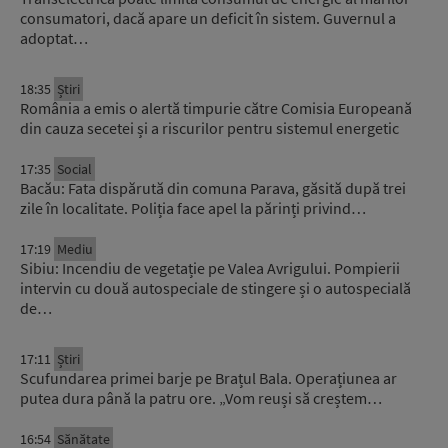
consumatori, dacă apare un deficit în sistem. Guvernul a
adoptat…
18:35
Știri
România a emis o alertă timpurie către Comisia Europeană
din cauza secetei și a riscurilor pentru sistemul energetic
17:35
Social
Bacău: Fata dispărută din comuna Parava, găsită după trei
zile în localitate. Poliția face apel la părinți privind…
17:19
Mediu
Sibiu: Incendiu de vegetație pe Valea Avrigului. Pompierii
intervin cu două autospeciale de stingere și o autospecială
de…
17:11
Știri
Scufundarea primei barje pe Brațul Bala. Operațiunea ar
putea dura până la patru ore. „Vom reuși să creștem…
16:54
Sănătate