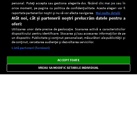
personal. Puteți accepta sau gestiona alegerile dvs. făcând clic mai jos sau în
orice moment, pe pagina cu politica de confidențialitate. Aceste alegeri vor fi
raportate partenerilor noștri și nu vă vor afecta navigarea.
Mai multe detalii
Atât noi, cât și partenerii noștri prelucrăm datele pentru a
oferi:
Utilizarea unor date precise de geolocație. Scanarea activă a caracteristicilor
dispozitivului pentru identificare. Stocarea și/sau accesarea informațiilor de pe
un dispozitiv. Publicitate și conținut personalizat, măsurători ale publicității și
de conținut, cercetarea audienței și dezvoltarea serviciilor.
Setări:
Listă parteneri (furnizori)
Ascultă Europa FM în aplicație
Dark
×
Instalează
Radio live, podcasturi, știri și alerte
ACCEPT TOATE
Mode
importante.
VREAU SA MODIFIC SETARILE INDIVIDUAL
CONFIDENŢIALITATE
Copyright © Europa FM. Toate drepturile rezervate. 2026