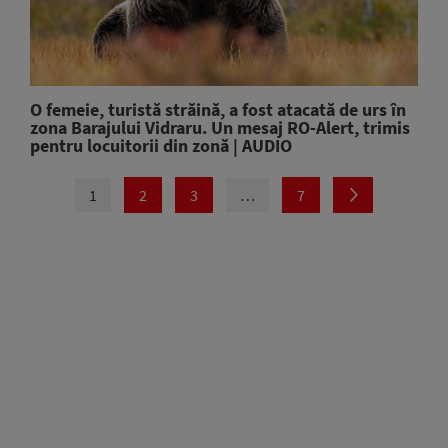
O femeie, turistă străină, a fost atacată de urs în
zona Barajului Vidraru. Un mesaj RO-Alert, trimis
pentru locuitorii din zonă | AUDIO
1
2
3
…
7