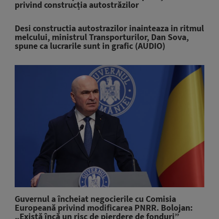
privind construcția autostrăzilor
Desi constructia autostrazilor inainteaza in ritmul
melcului, ministrul Transporturilor, Dan Sova,
spune ca lucrarile sunt in grafic (AUDIO)
Guvernul a încheiat negocierile cu Comisia
Europeană privind modificarea PNRR. Bolojan:
„Există încă un risc de pierdere de fonduri”