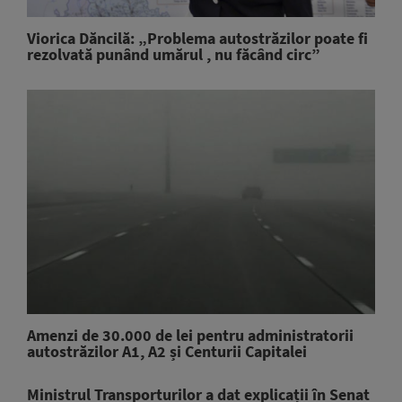
Viorica Dăncilă: „Problema autostrăzilor poate fi
rezolvată punând umărul , nu făcând circ”
Amenzi de 30.000 de lei pentru administratorii
autostrăzilor A1, A2 și Centurii Capitalei
Ministrul Transporturilor a dat explicații în Senat