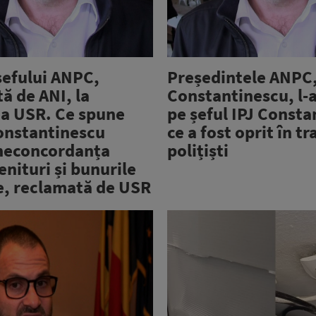
șefului ANPC,
Președintele ANPC,
tă de ANI, la
Constantinescu, l-
ea USR. Ce spune
pe șeful IPJ Const
onstantinescu
ce a fost oprit în tr
neconcordanța
polițiști
enituri și bunurile
e, reclamată de USR