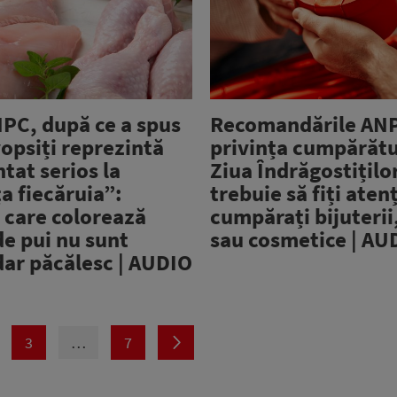
NPC, după ce a spus
Recomandările ANP
vopsiți reprezintă
privința cumpărătu
tat serios la
Ziua Îndrăgostiților
a fiecăruia”:
trebuie să fiți aten
 care colorează
cumpărați bijuterii,
e pui nu sunt
sau cosmetice | AU
dar păcălesc | AUDIO
3
…
7