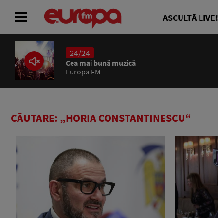
ASCULTĂ LIVE!
24/24
ACASĂ
Cea mai bună muzică
Europa FM
ȘTIRI
RADIO
CĂUTARE: „HORIA CONSTANTINESCU“
CONCURSURI
PODCAST
ASCULTĂ LIVE