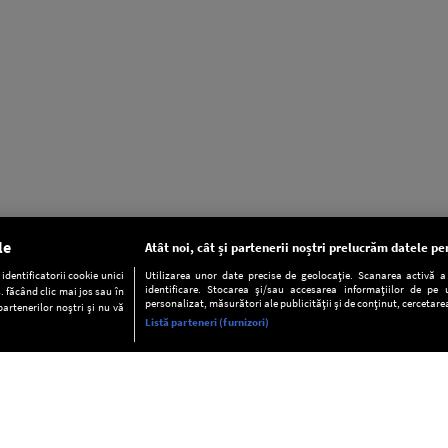
le
Atât noi, cât și partenerii noștri prelucrăm datele pen
dentificatorii cookie unici
Utilizarea unor date precise de geolocație. Scanarea activă a c
identificare. Stocarea și/sau accesarea informațiilor de pe u
. făcând clic mai jos sau în
personalizat, măsurători ale publicității și de conținut, cercetarea
partenerilor noștri și nu vă
Listă parteneri (furnizori)
INFORMAŢII