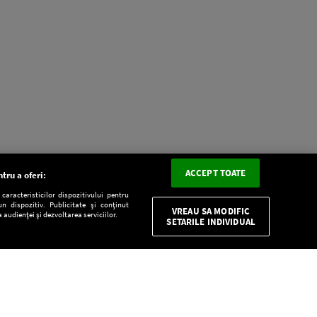
ACCEPT TOATE
tru a oferi:
aracteristicilor dispozitivului pentru
n dispozitiv. Publicitate și conținut
VREAU SA MODIFIC
 audienței și dezvoltarea serviciilor.
SETARILE INDIVIDUAL
CONFIDENŢIALITATE
Descarcă gratuit aplicaţia Europa FM pentru