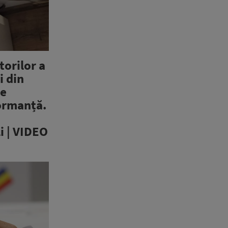
orilor a
i din
te
formanță.
i | VIDEO