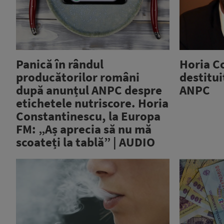
Panică în rândul
Horia C
producătorilor români
destitui
după anunțul ANPC despre
ANPC
etichetele nutriscore. Horia
Constantinescu, la Europa
FM: „Aș aprecia să nu mă
scoateți la tablă” | AUDIO