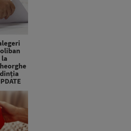
alegeri
Coliban
 la
Gheorghe
dinția
 UPDATE