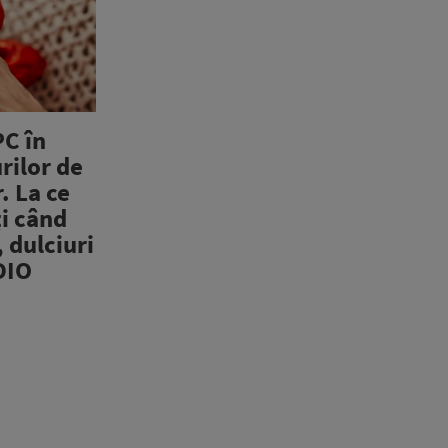
C în
rilor de
. La ce
ți când
 dulciuri
DIO