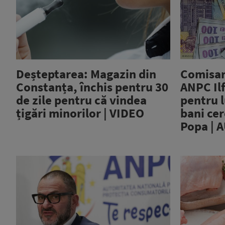
Deșteptarea: Magazin din
Comisaru
Constanța, închis pentru 30
ANPC Il
de zile pentru că vindea
pentru l
țigări minorilor | VIDEO
bani cer
Popa | 