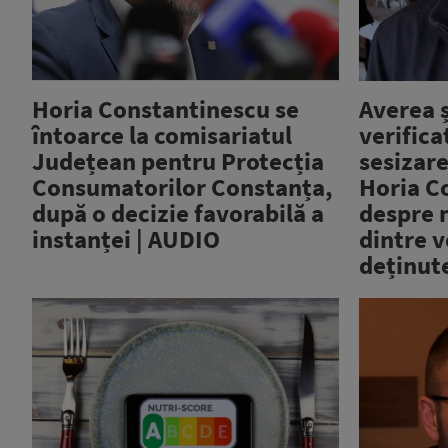
Horia Constantinescu se
Averea 
întoarce la comisariatul
verifica
Județean pentru Protecția
sesizar
Consumatorilor Constanța,
Horia C
după o decizie favorabilă a
despre 
instanței | AUDIO
dintre v
deținut