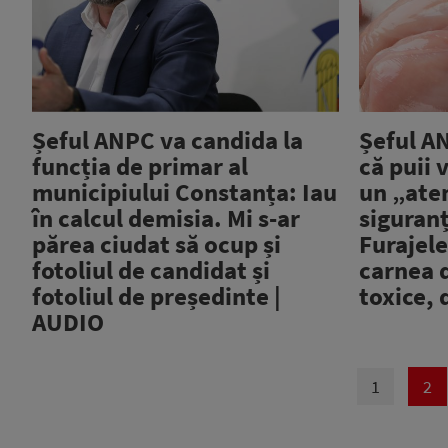
Șeful ANPC va candida la
Șeful A
funcția de primar al
că puii 
municipiului Constanța: Iau
un „aten
în calcul demisia. Mi s-ar
siguranț
părea ciudat să ocup și
Furajele
fotoliul de candidat și
carnea d
fotoliul de președinte |
toxice, 
AUDIO
1
2