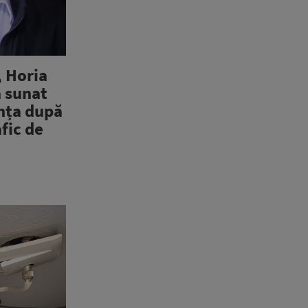
 Horia
a sunat
anța după
afic de